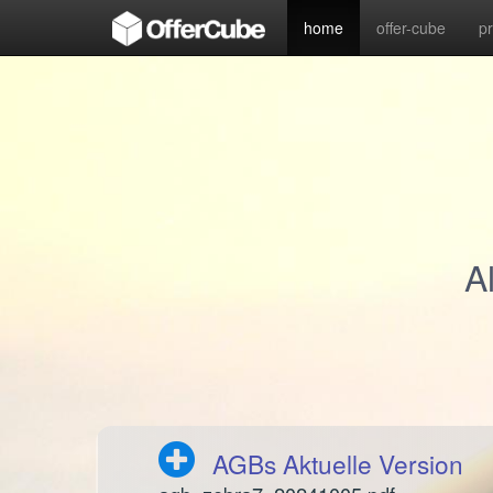
home
offer-cube
p
A
AGBs Aktuelle Version