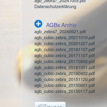
agb_zebra7_20241005.pdf
Datenschutzerklärung
AGBs Archiv
agb_zebra7_20240621.pdf
agb_cubic-zebra_20211010.pdf
agb_cubic-zebra_20201227.pdf
agb_cubic-zebra_20181107.pdf
agb_cubic-zebra_20171107.pdf
agb_cubic-zebra_20170902.pdf
agb_cubic-zebra_20161001.pdf
agb_cubic-zebra_20160402.pdf
agb_cubic-zebra_20151120.pdf
agb_cubic-zebra_20150601.pdf
agb_cubic-zebra_20150117.pdf