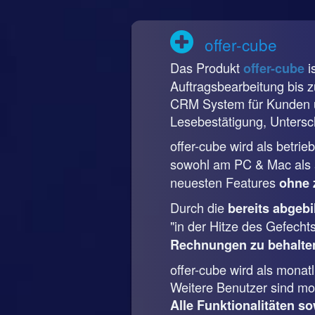
offer-cube
Das Produkt
i
offer-cube
Auftragsbearbeitung bis 
CRM System für Kunden u
Lesebestätigung, Untersch
offer-cube wird als betri
sowohl am PC & Mac als a
neuesten Features
ohne 
Durch die
bereits abgeb
"in der Hitze des Gefecht
Rechnungen zu behalte
offer-cube wird als mona
Weitere Benutzer sind mon
Alle Funktionalitäten so