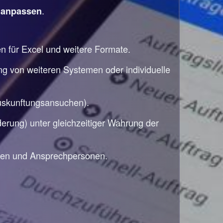
e
.
anpassen
en für Excel und weitere Formate.
ng von weiteren Systemen oder individuelle
auskunftungsansuchen).
rung) unter gleichzeitiger Wahrung der
den und Ansprechpersonen.