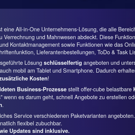
st eine All-in-One Unternehmens-Lösung, die alle Berei
zu Verrechnung und Mahnwesen abdeckt. Diese Funktione
nd Kontaktmanagement sowie Funktionen wie das Online
riftenfunktion, Lieferantenbestellungen, ToDo & Task Lis
ebsgeführte Lösung
angeboten und unterstü
schlüsselfertig
uch mobil am Tablet und Smartphone. Dadurch erhalten
!
zusätzliche Kosten
stellt offer-cube belastbare
ildeten Business-Prozesse
s" wenn es darum geht, schnell Angebote zu erstellen od
.
n
tliches Service verschiedenen Paketvarianten angeboten.
atlich flexibel zubuchbar.
wie Updates sind inklusive.