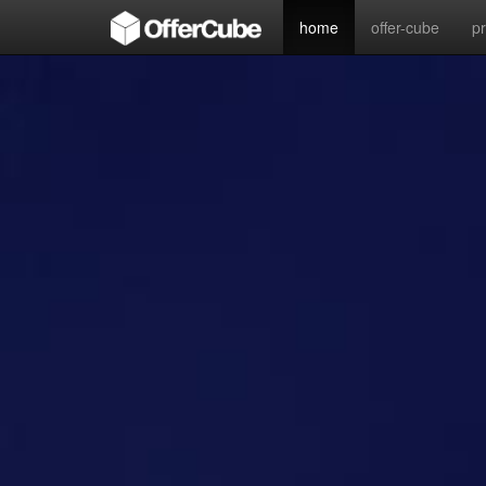
home
offer-cube
p