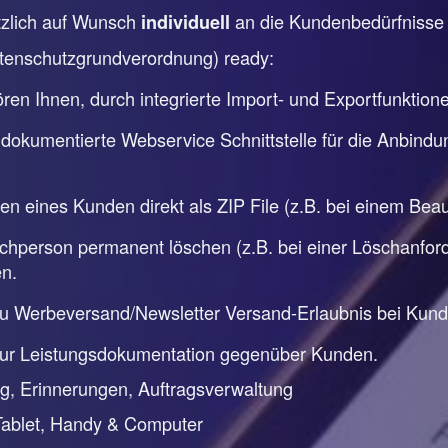
ätzlich auf Wunsch
an die Kundenbedürfniss
individuell
tenschutzgrundverordnung) ready:
en Ihnen, durch integrierte Import- und Exportfunktion
 dokumentierte Webservice Schnittstelle für die Anbindu
ten eines Kunden direkt als ZIP File (z.B. bei einem Be
person permanent löschen (z.B. bei einer Löschanforde
n.
zu Werbeversand/Newsletter Versand-Erlaubnis bei Kun
zur Leistungsdokumentation gegenüber Kunden.
, Erinnerungen, Auftragsverwaltung
Tablet, Handy & Computer