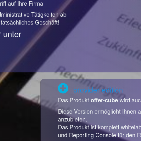
iff auf Ihre Firma
ministrative Tätigkeiten ab
r tatsächliches Geschäft!
 unter
provider edition
Das Produkt
wird auc
offer-cube
Diese Version ermöglicht Ihnen a
anzubieten.
Das Produkt ist komplett whitela
und Reporting Console für den R