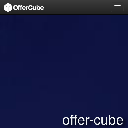
Toggl
navig
offer-cube