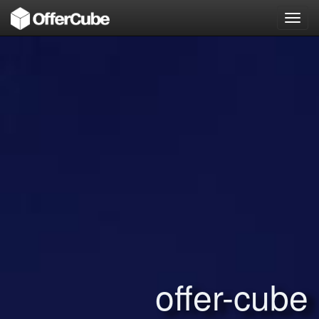
Toggl
navig
offer-cube