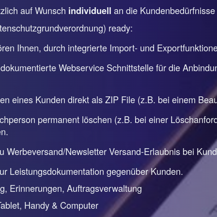
ätzlich auf Wunsch
an die Kundenbedürfniss
individuell
tenschutzgrundverordnung) ready:
en Ihnen, durch integrierte Import- und Exportfunktion
 dokumentierte Webservice Schnittstelle für die Anbindu
ten eines Kunden direkt als ZIP File (z.B. bei einem Be
person permanent löschen (z.B. bei einer Löschanforde
n.
zu Werbeversand/Newsletter Versand-Erlaubnis bei Kun
zur Leistungsdokumentation gegenüber Kunden.
, Erinnerungen, Auftragsverwaltung
Tablet, Handy & Computer