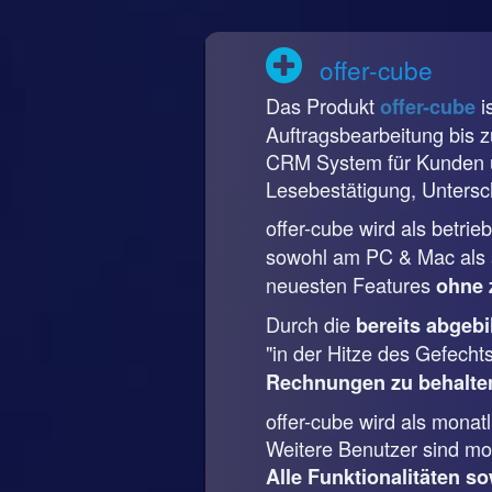
offer-cube
Das Produkt
i
offer-cube
Auftragsbearbeitung bis 
CRM System für Kunden u
Lesebestätigung, Untersch
offer-cube wird als betri
sowohl am PC & Mac als a
neuesten Features
ohne 
Durch die
bereits abgeb
"in der Hitze des Gefecht
Rechnungen zu behalte
offer-cube wird als mona
Weitere Benutzer sind mon
Alle Funktionalitäten so