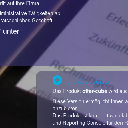
iff auf Ihre Firma
ministrative Tätigkeiten ab
r tatsächliches Geschäft!
 unter
provider edition
Das Produkt
wird auc
offer-cube
Diese Version ermöglicht Ihnen a
anzubieten.
Das Produkt ist komplett whitela
und Reporting Console für den R