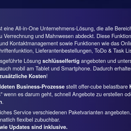
st eine All-in-One Unternehmens-Lösung, die alle Berei
zu Verrechnung und Mahnwesen abdeckt. Diese Funktione
nd Kontaktmanagement sowie Funktionen wie das Online
riftenfunktion, Lieferantenbestellungen, ToDo & Task Lis
ebsgeführte Lösung
angeboten und unterstü
schlüsselfertig
uch mobil am Tablet und Smartphone. Dadurch erhalten
!
zusätzliche Kosten
stellt offer-cube belastbare
ildeten Business-Prozesse
s" wenn es darum geht, schnell Angebote zu erstellen od
.
n
tliches Service verschiedenen Paketvarianten angeboten.
atlich flexibel zubuchbar.
wie Updates sind inklusive.