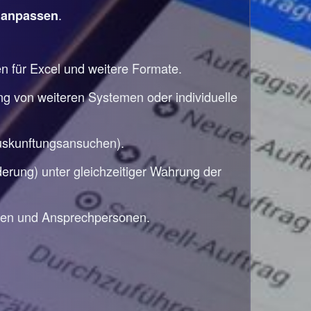
e
.
anpassen
en für Excel und weitere Formate.
ng von weiteren Systemen oder individuelle
auskunftungsansuchen).
rung) unter gleichzeitiger Wahrung der
den und Ansprechpersonen.