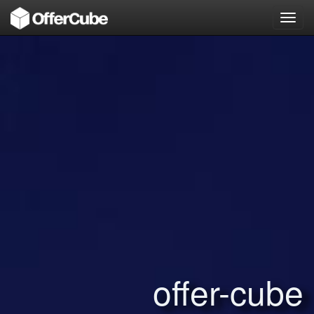
Toggl
navig
offer-cube