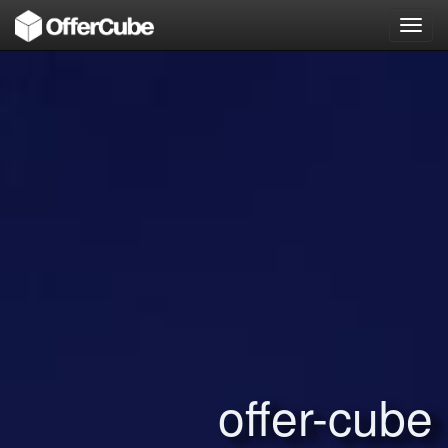
Toggl
navig
offer-cube