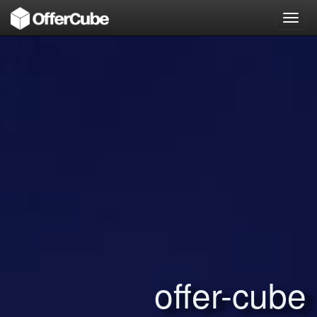
Toggl
navig
offer-cube