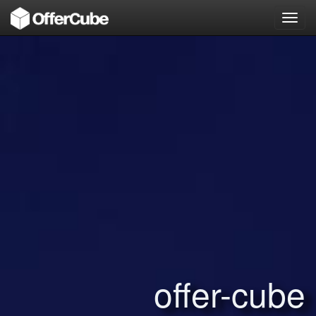
Toggl
navig
offer-cube