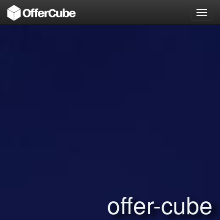
Toggl
navig
offer-cube