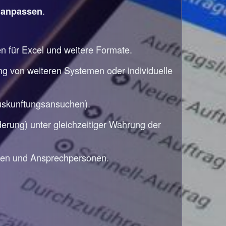
e
.
anpassen
en für Excel und weitere Formate.
ng von weiteren Systemen oder individuelle
auskunftungsansuchen).
rung) unter gleichzeitiger Wahrung der
den und Ansprechpersonen.