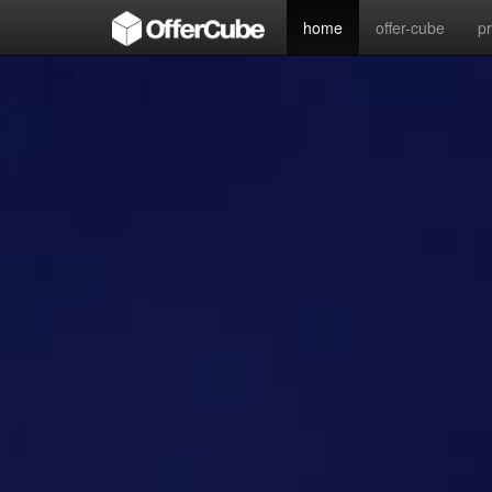
home
offer-cube
p