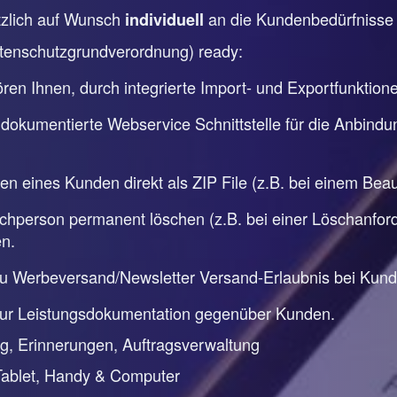
ätzlich auf Wunsch
an die Kundenbedürfniss
individuell
tenschutzgrundverordnung) ready:
en Ihnen, durch integrierte Import- und Exportfunktion
 dokumentierte Webservice Schnittstelle für die Anbindu
ten eines Kunden direkt als ZIP File (z.B. bei einem Be
person permanent löschen (z.B. bei einer Löschanforde
n.
zu Werbeversand/Newsletter Versand-Erlaubnis bei Kun
zur Leistungsdokumentation gegenüber Kunden.
, Erinnerungen, Auftragsverwaltung
Tablet, Handy & Computer