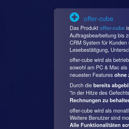
offer-cube
Das Produkt
i
offer-cube
Auftragsbearbeitung bis 
CRM System für Kunden u
Lesebestätigung, Untersch
offer-cube wird als betri
sowohl am PC & Mac als a
neuesten Features
ohne 
Durch die
bereits abgeb
"in der Hitze des Gefecht
Rechnungen zu behalte
offer-cube wird als mona
Weitere Benutzer sind mon
Alle Funktionalitäten so