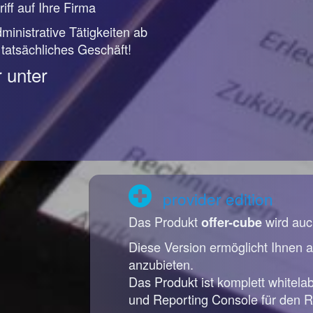
iff auf Ihre Firma
ministrative Tätigkeiten ab
r tatsächliches Geschäft!
 unter
provider edition
Das Produkt
wird auc
offer-cube
Diese Version ermöglicht Ihnen a
anzubieten.
Das Produkt ist komplett whitela
und Reporting Console für den R