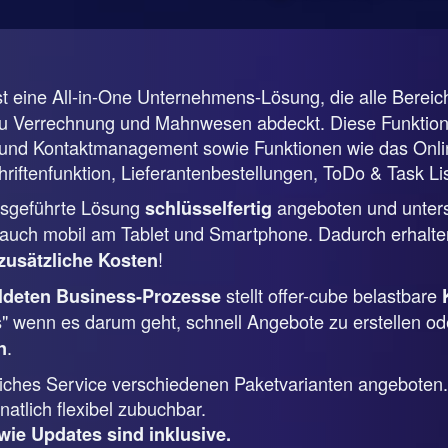
st eine All-in-One Unternehmens-Lösung, die alle Berei
zu Verrechnung und Mahnwesen abdeckt. Diese Funktione
nd Kontaktmanagement sowie Funktionen wie das Online
riftenfunktion, Lieferantenbestellungen, ToDo & Task Lis
ebsgeführte Lösung
angeboten und unterstü
schlüsselfertig
uch mobil am Tablet und Smartphone. Dadurch erhalten
!
zusätzliche Kosten
stellt offer-cube belastbare
ildeten Business-Prozesse
s" wenn es darum geht, schnell Angebote zu erstellen od
.
n
tliches Service verschiedenen Paketvarianten angeboten.
atlich flexibel zubuchbar.
wie Updates sind inklusive.