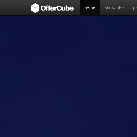
home
offer-cube
p