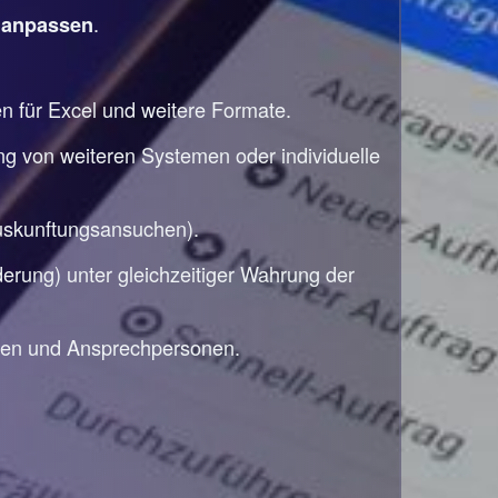
e
.
anpassen
en für Excel und weitere Formate.
ng von weiteren Systemen oder individuelle
auskunftungsansuchen).
rung) unter gleichzeitiger Wahrung der
den und Ansprechpersonen.