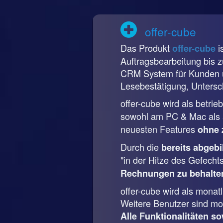
offer-cube
Das Produkt
i
offer-cube
Auftragsbearbeitung bis 
CRM System für Kunden u
Lesebestätigung, Untersch
offer-cube wird als betri
sowohl am PC & Mac als a
neuesten Features
ohne 
Durch die
bereits abgeb
"in der Hitze des Gefecht
Rechnungen zu behalte
offer-cube wird als mona
Weitere Benutzer sind mon
Alle Funktionalitäten so