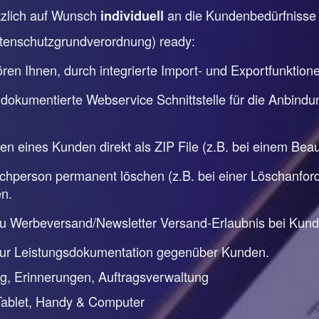
ätzlich auf Wunsch
an die Kundenbedürfniss
individuell
tenschutzgrundverordnung) ready:
en Ihnen, durch integrierte Import- und Exportfunktion
 dokumentierte Webservice Schnittstelle für die Anbindu
ten eines Kunden direkt als ZIP File (z.B. bei einem Be
person permanent löschen (z.B. bei einer Löschanforde
n.
zu Werbeversand/Newsletter Versand-Erlaubnis bei Kun
zur Leistungsdokumentation gegenüber Kunden.
, Erinnerungen, Auftragsverwaltung
Tablet, Handy & Computer