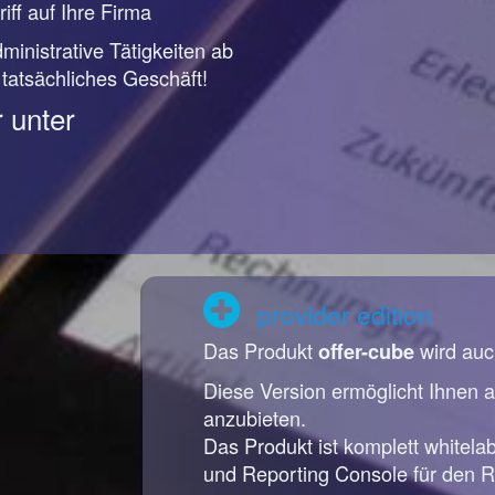
iff auf Ihre Firma
ministrative Tätigkeiten ab
r tatsächliches Geschäft!
 unter
provider edition
Das Produkt
wird auc
offer-cube
Diese Version ermöglicht Ihnen a
anzubieten.
Das Produkt ist komplett whitela
und Reporting Console für den R