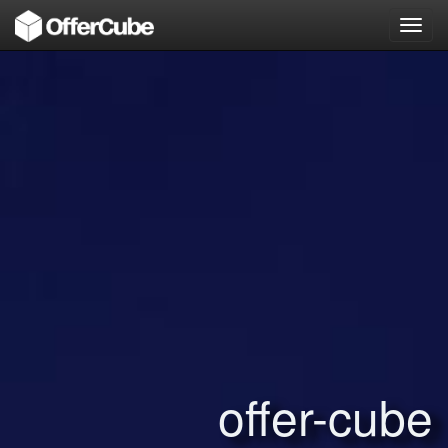
Toggl
navig
offer-cube