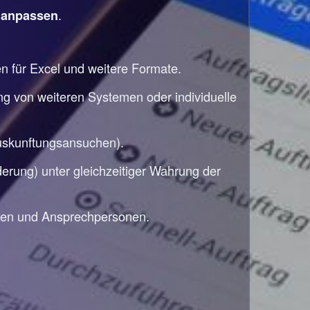
e
.
anpassen
en für Excel und weitere Formate.
ng von weiteren Systemen oder individuelle
auskunftungsansuchen).
rung) unter gleichzeitiger Wahrung der
den und Ansprechpersonen.