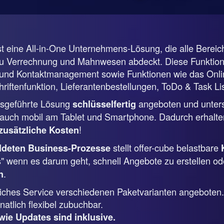
st eine All-in-One Unternehmens-Lösung, die alle Berei
zu Verrechnung und Mahnwesen abdeckt. Diese Funktione
nd Kontaktmanagement sowie Funktionen wie das Online
riftenfunktion, Lieferantenbestellungen, ToDo & Task Lis
ebsgeführte Lösung
angeboten und unterstü
schlüsselfertig
uch mobil am Tablet und Smartphone. Dadurch erhalten
!
zusätzliche Kosten
stellt offer-cube belastbare
ildeten Business-Prozesse
s" wenn es darum geht, schnell Angebote zu erstellen od
.
n
tliches Service verschiedenen Paketvarianten angeboten.
atlich flexibel zubuchbar.
wie Updates sind inklusive.