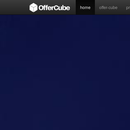
home
offer-cube
p