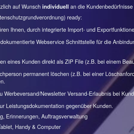
ätzlich auf Wunsch
an die Kundenbedürfniss
individuell
tenschutzgrundverordnung) ready:
en Ihnen, durch integrierte Import- und Exportfunktion
 dokumentierte Webservice Schnittstelle für die Anbindu
ten eines Kunden direkt als ZIP File (z.B. bei einem Be
person permanent löschen (z.B. bei einer Löschanforde
n.
zu Werbeversand/Newsletter Versand-Erlaubnis bei Kun
zur Leistungsdokumentation gegenüber Kunden.
, Erinnerungen, Auftragsverwaltung
Tablet, Handy & Computer