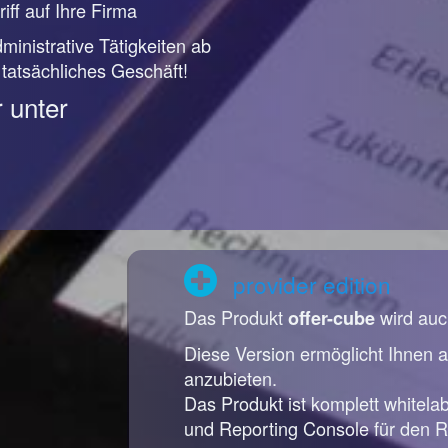
iff auf Ihre Firma
ministrative Tätigkeiten ab
r tatsächliches Geschäft!
 unter
provider edition
Das Produkt
wird auc
offer-cube
Diese Version ermöglicht Ihnen a
anzubieten.
Das Produkt ist komplett whitela
und Reporting Console für den R