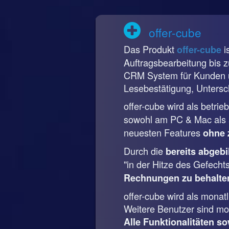
offer-cube
Das Produkt
i
offer-cube
Auftragsbearbeitung bis 
CRM System für Kunden u
Lesebestätigung, Untersch
offer-cube wird als betri
sowohl am PC & Mac als a
neuesten Features
ohne 
Durch die
bereits abgeb
"in der Hitze des Gefecht
Rechnungen zu behalte
offer-cube wird als mona
Weitere Benutzer sind mon
Alle Funktionalitäten so