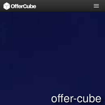
Toggl
navig
offer-cube