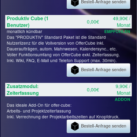
Bestell-Anfrage senden
Produktiv Cube (1
49,90€ /
0,00€
Benutzer)
Monat
monatlich kündbar
EMPFOHLEN
Das "PRODUKTIV" Standard Paket ist die Standard
Nutzerlizenz für die Vollversion von OfferCube inkl.
Daueraufträgen, autom. Mahnwesen, Kalendersync., etc.
Voller Funktionsumfang von OfferCube exkl. Zeiterfassung.
Inkl. Wiki, FAQ, E-Mail und Telefon Support (max. 30min).
Bestell-Anfrage senden
Zusatzmodul:
9,90€ /
0,00€
Zeiterfassung
Monat
ADDON
Das ideale Add-On für offer-cube:
Arbeits- und Projektzeiterfassung
Inkl. Verrechnung der Projektarbeitszeiten auf Knopfdruck.
Bestell-Anfrage senden