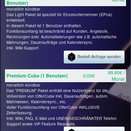
Benutzer)
monatlich kündbar
Das Light Paket ist speziell für Einzelunternehmer (EPUs)
entwickelt.
In diesem Paket ist 1 Benutzer enthalten.
Funktionsumfang ist beschränkt auf Kunden, Angebote,
Rechnungen exkl. Automatisierungen wie z.B. automatische
Mahnungen, Daueraufträge und Kalendersync.
Inkl. Wiki Support
Bestell-Anfrage senden
99,90€ /
Premium Cube (1 Benutzer)
0,00€
Monat
monatlich kündbar
Das "PREMIUM" Paket enthält eine Nutzerlizenz für die
Vollversion von OfferCube inkl. Daueraufträgen, autom.
Mahnwesen, Kalendersync., etc.
Voller Funktionsumfang von OfferCube INKLUSIVE
Zeiterfassung.
Inkl. Wiki, FAQ, E-Mail und UNEINGESCHRÄNKTER Telefon
Support sowie VIP Feature Requests.