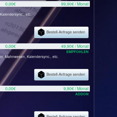
0,00€
99,90€ / Monat
Kalendersync., etc.
Bestell-Anfrage senden
0,00€
49,90€ / Monat
EMPFOHLEN
tom. Mahnwesen, Kalendersync., etc.
Bestell-Anfrage senden
0,00€
9,90€ / Monat
ADDON
Bestell-Anfrage senden