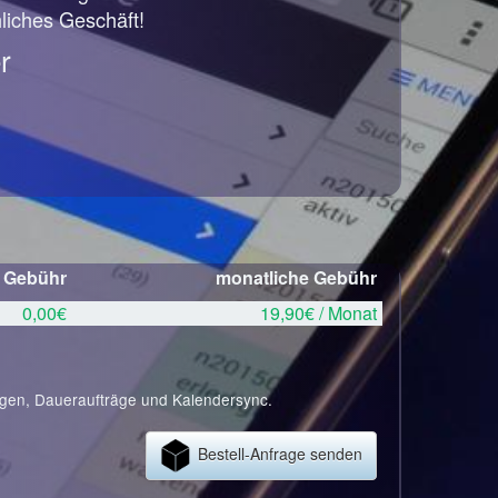
hliches Geschäft!
r
e Gebühr
monatliche Gebühr
0,00€
19,90€ / Monat
ngen, Daueraufträge und Kalendersync.
Bestell-Anfrage senden