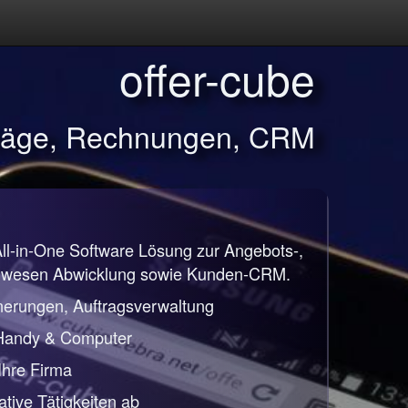
offer-cube
träge, Rechnungen, CRM
All-in-One Software Lösung zur Angebots-,
nwesen Abwicklung sowie Kunden-CRM.
nerungen, Auftragsverwaltung
 Handy & Computer
 Ihre Firma
ative Tätigkeiten ab