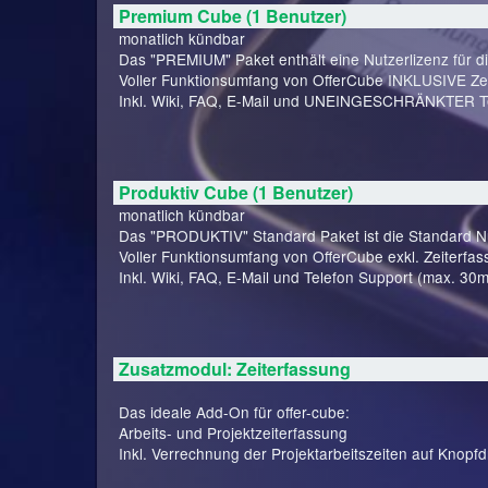
Premium Cube (1 Benutzer)
monatlich kündbar
Das "PREMIUM" Paket enthält eine Nutzerlizenz für d
Voller Funktionsumfang von OfferCube INKLUSIVE Zei
Inkl. Wiki, FAQ, E-Mail und UNEINGESCHRÄNKTER Te
Produktiv Cube (1 Benutzer)
monatlich kündbar
Das "PRODUKTIV" Standard Paket ist die Standard Nut
Voller Funktionsumfang von OfferCube exkl. Zeiterfas
Inkl. Wiki, FAQ, E-Mail und Telefon Support (max. 30m
Zusatzmodul: Zeiterfassung
Das ideale Add-On für offer-cube:
Arbeits- und Projektzeiterfassung
Inkl. Verrechnung der Projektarbeitszeiten auf Knopfd