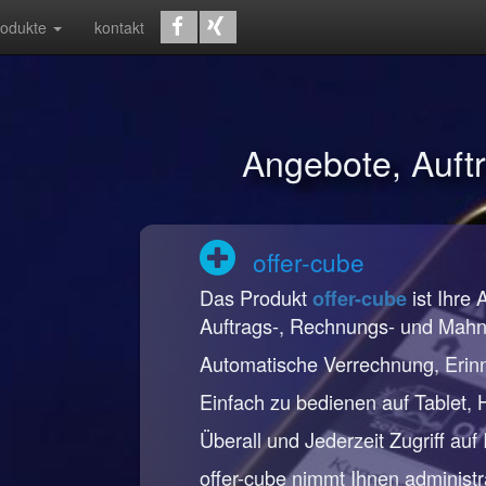
rodukte
kontakt
Angebote, Auf
offer-cube
Das Produkt
ist Ihre 
offer-cube
Auftrags-, Rechnungs- und Mah
Automatische Verrechnung, Erin
Einfach zu bedienen auf Tablet,
Überall und Jederzeit Zugriff auf
offer-cube nimmt Ihnen administr