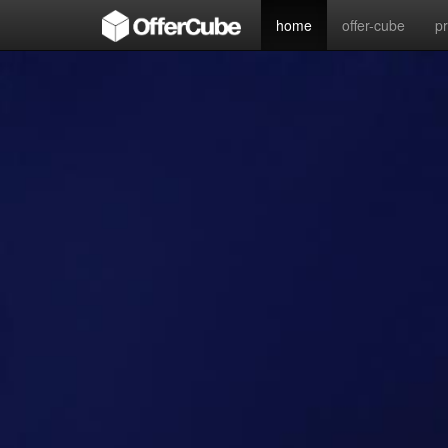
home
offer-cube
p