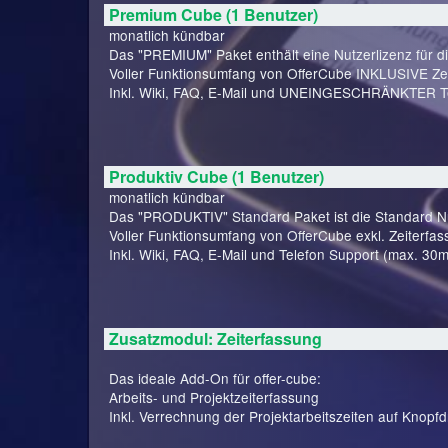
Premium Cube (1 Benutzer)
monatlich kündbar
Das "PREMIUM" Paket enthält eine Nutzerlizenz für d
Voller Funktionsumfang von OfferCube INKLUSIVE Zei
Inkl. Wiki, FAQ, E-Mail und UNEINGESCHRÄNKTER Te
Produktiv Cube (1 Benutzer)
monatlich kündbar
Das "PRODUKTIV" Standard Paket ist die Standard Nut
Voller Funktionsumfang von OfferCube exkl. Zeiterfas
Inkl. Wiki, FAQ, E-Mail und Telefon Support (max. 30m
Zusatzmodul: Zeiterfassung
Das ideale Add-On für offer-cube:
Arbeits- und Projektzeiterfassung
Inkl. Verrechnung der Projektarbeitszeiten auf Knopfd