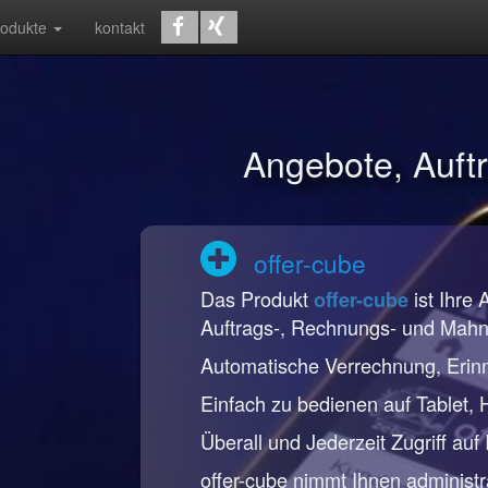
rodukte
kontakt
Angebote, Auf
offer-cube
Das Produkt
ist Ihre 
offer-cube
Auftrags-, Rechnungs- und Mah
Automatische Verrechnung, Erin
Einfach zu bedienen auf Tablet,
Überall und Jederzeit Zugriff auf
offer-cube nimmt Ihnen administr