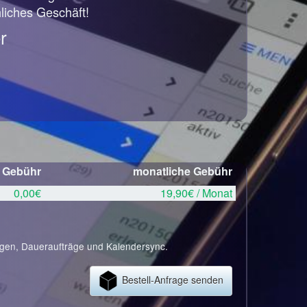
hliches Geschäft!
r
e Gebühr
monatliche Gebühr
0,00€
19,90€ / Monat
ngen, Daueraufträge und Kalendersync.
Bestell-Anfrage senden