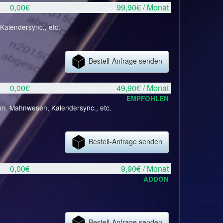
0,00€
99,90€ / Monat
Kalendersync., etc.
Bestell-Anfrage senden
0,00€
49,90€ / Monat
EMPFOHLEN
tom. Mahnwesen, Kalendersync., etc.
Bestell-Anfrage senden
0,00€
9,90€ / Monat
ADDON
Bestell-Anfrage senden