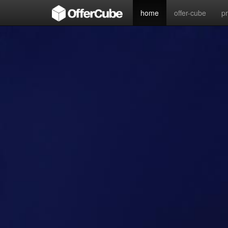
home
offer-cube
p