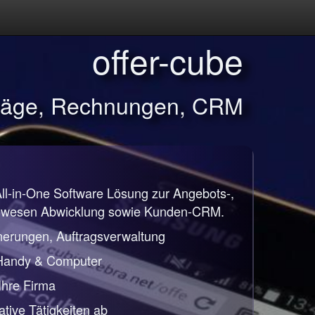
offer-cube
träge, Rechnungen, CRM
All-in-One Software Lösung zur Angebots-,
nwesen Abwicklung sowie Kunden-CRM.
nerungen, Auftragsverwaltung
 Handy & Computer
 Ihre Firma
ative Tätigkeiten ab