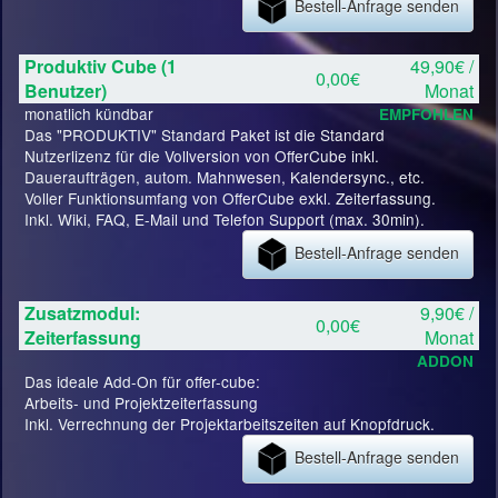
Bestell-Anfrage senden
Produktiv Cube (1
49,90€ /
0,00€
Benutzer)
Monat
monatlich kündbar
EMPFOHLEN
Das "PRODUKTIV" Standard Paket ist die Standard
Nutzerlizenz für die Vollversion von OfferCube inkl.
Daueraufträgen, autom. Mahnwesen, Kalendersync., etc.
Voller Funktionsumfang von OfferCube exkl. Zeiterfassung.
Inkl. Wiki, FAQ, E-Mail und Telefon Support (max. 30min).
Bestell-Anfrage senden
Zusatzmodul:
9,90€ /
0,00€
Zeiterfassung
Monat
ADDON
Das ideale Add-On für offer-cube:
Arbeits- und Projektzeiterfassung
Inkl. Verrechnung der Projektarbeitszeiten auf Knopfdruck.
Bestell-Anfrage senden