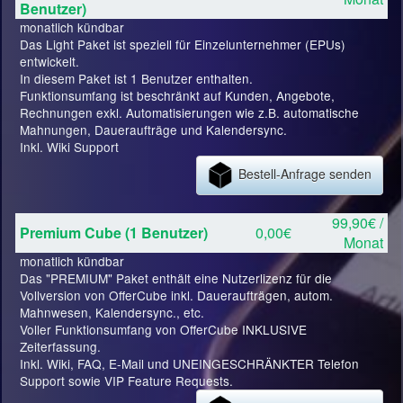
Benutzer)
monatlich kündbar
Das Light Paket ist speziell für Einzelunternehmer (EPUs)
entwickelt.
In diesem Paket ist 1 Benutzer enthalten.
Funktionsumfang ist beschränkt auf Kunden, Angebote,
Rechnungen exkl. Automatisierungen wie z.B. automatische
Mahnungen, Daueraufträge und Kalendersync.
Inkl. Wiki Support
Bestell-Anfrage senden
99,90€ /
Premium Cube (1 Benutzer)
0,00€
Monat
monatlich kündbar
Das "PREMIUM" Paket enthält eine Nutzerlizenz für die
Vollversion von OfferCube inkl. Daueraufträgen, autom.
Mahnwesen, Kalendersync., etc.
Voller Funktionsumfang von OfferCube INKLUSIVE
Zeiterfassung.
Inkl. Wiki, FAQ, E-Mail und UNEINGESCHRÄNKTER Telefon
Support sowie VIP Feature Requests.