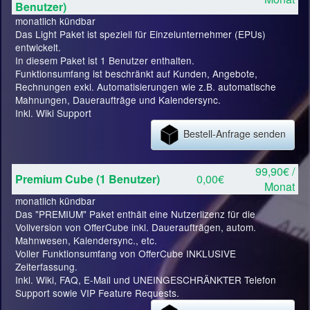
Benutzer)
monatlich kündbar
Das Light Paket ist speziell für Einzelunternehmer (EPUs)
entwickelt.
In diesem Paket ist 1 Benutzer enthalten.
Funktionsumfang ist beschränkt auf Kunden, Angebote,
Rechnungen exkl. Automatisierungen wie z.B. automatische
Mahnungen, Daueraufträge und Kalendersync.
Inkl. Wiki Support
Bestell-Anfrage senden
99,90€ /
Premium Cube (1 Benutzer)
0,00€
Monat
monatlich kündbar
Das "PREMIUM" Paket enthält eine Nutzerlizenz für die
Vollversion von OfferCube inkl. Daueraufträgen, autom.
Mahnwesen, Kalendersync., etc.
Voller Funktionsumfang von OfferCube INKLUSIVE
Zeiterfassung.
Inkl. Wiki, FAQ, E-Mail und UNEINGESCHRÄNKTER Telefon
Support sowie VIP Feature Requests.