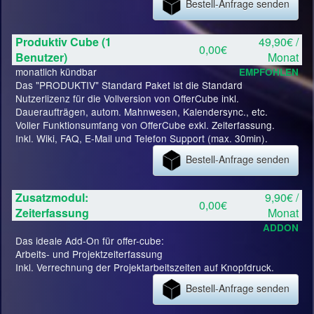
Bestell-Anfrage senden
Produktiv Cube (1
49,90€ /
0,00€
Benutzer)
Monat
monatlich kündbar
EMPFOHLEN
Das "PRODUKTIV" Standard Paket ist die Standard
Nutzerlizenz für die Vollversion von OfferCube inkl.
Daueraufträgen, autom. Mahnwesen, Kalendersync., etc.
Voller Funktionsumfang von OfferCube exkl. Zeiterfassung.
Inkl. Wiki, FAQ, E-Mail und Telefon Support (max. 30min).
Bestell-Anfrage senden
Zusatzmodul:
9,90€ /
0,00€
Zeiterfassung
Monat
ADDON
Das ideale Add-On für offer-cube:
Arbeits- und Projektzeiterfassung
Inkl. Verrechnung der Projektarbeitszeiten auf Knopfdruck.
Bestell-Anfrage senden