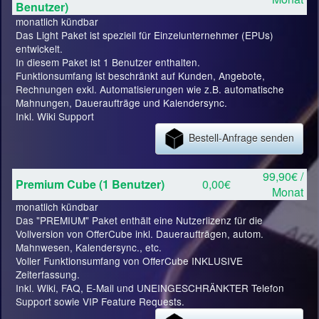
Benutzer)
monatlich kündbar
Das Light Paket ist speziell für Einzelunternehmer (EPUs)
entwickelt.
In diesem Paket ist 1 Benutzer enthalten.
Funktionsumfang ist beschränkt auf Kunden, Angebote,
Rechnungen exkl. Automatisierungen wie z.B. automatische
Mahnungen, Daueraufträge und Kalendersync.
Inkl. Wiki Support
Bestell-Anfrage senden
99,90€ /
Premium Cube (1 Benutzer)
0,00€
Monat
monatlich kündbar
Das "PREMIUM" Paket enthält eine Nutzerlizenz für die
Vollversion von OfferCube inkl. Daueraufträgen, autom.
Mahnwesen, Kalendersync., etc.
Voller Funktionsumfang von OfferCube INKLUSIVE
Zeiterfassung.
Inkl. Wiki, FAQ, E-Mail und UNEINGESCHRÄNKTER Telefon
Support sowie VIP Feature Requests.