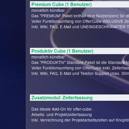
Premium Cube (1 Benutzer)
monatlich kündbar
Das "PREMIUM" Paket enthält eine Nutzerlizenz für d
Voller Funktionsumfang von OfferCube INKLUSIVE Zei
Inkl. Wiki, FAQ, E-Mail und UNEINGESCHRÄNKTER Te
Produktiv Cube (1 Benutzer)
monatlich kündbar
Das "PRODUKTIV" Standard Paket ist die Standard Nut
Voller Funktionsumfang von OfferCube exkl. Zeiterfas
Inkl. Wiki, FAQ, E-Mail und Telefon Support (max. 30m
Zusatzmodul: Zeiterfassung
Das ideale Add-On für offer-cube:
Arbeits- und Projektzeiterfassung
Inkl. Verrechnung der Projektarbeitszeiten auf Knopfd