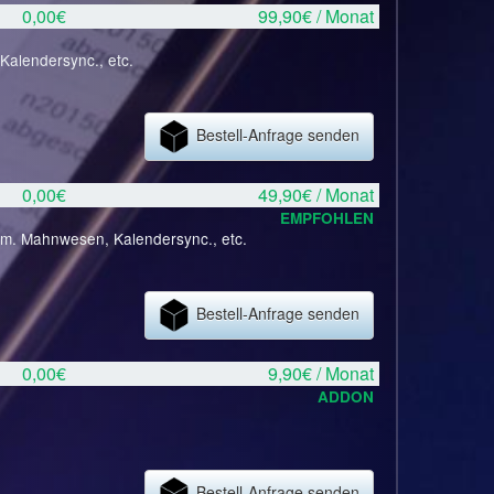
0,00€
99,90€ / Monat
Kalendersync., etc.
Bestell-Anfrage senden
0,00€
49,90€ / Monat
EMPFOHLEN
tom. Mahnwesen, Kalendersync., etc.
Bestell-Anfrage senden
0,00€
9,90€ / Monat
ADDON
Bestell-Anfrage senden