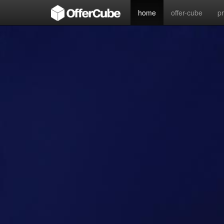
home
offer-cube
p