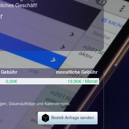
hliches Geschäft!
r
e Gebühr
monatliche Gebühr
0,00€
19,90€ / Monat
ngen, Daueraufträge und Kalendersync.
Bestell-Anfrage senden