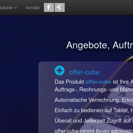
rodukte
kontakt
Angebote, Auf
offer-cube
Das Produkt
ist Ihre 
offer-cube
Auftrags-, Rechnungs- und Mah
Automatische Verrechnung, Erin
Einfach zu bedienen auf Tablet,
Überall und Jederzeit Zugriff auf
offer-cube nimmt Ihnen administr