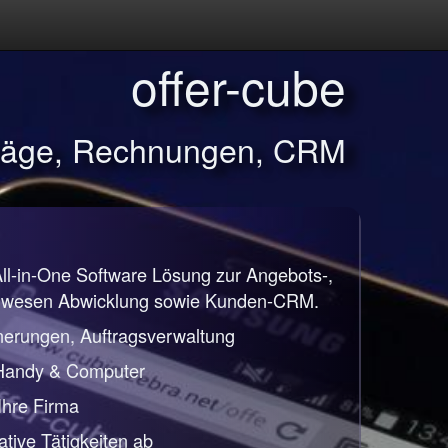
offer-cube
träge, Rechnungen, CRM
All-in-One Software Lösung zur Angebots-,
nwesen Abwicklung sowie Kunden-CRM.
nerungen, Auftragsverwaltung
 Handy & Computer
 Ihre Firma
ative Tätigkeiten ab