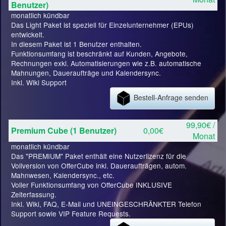
Benutzer)
monatlich kündbar
Das Light Paket ist speziell für Einzelunternehmer (EPUs)
entwickelt.
In diesem Paket ist 1 Benutzer enthalten.
Funktionsumfang ist beschränkt auf Kunden, Angebote,
Rechnungen exkl. Automatisierungen wie z.B. automatische
Mahnungen, Daueraufträge und Kalendersync.
Inkl. Wiki Support
Bestell-Anfrage senden
99,90€ /
Premium Cube (1 Benutzer)
0,00€
Monat
monatlich kündbar
Das "PREMIUM" Paket enthält eine Nutzerlizenz für die
Vollversion von OfferCube inkl. Daueraufträgen, autom.
Mahnwesen, Kalendersync., etc.
Voller Funktionsumfang von OfferCube INKLUSIVE
Zeiterfassung.
Inkl. Wiki, FAQ, E-Mail und UNEINGESCHRÄNKTER Telefon
Support sowie VIP Feature Requests.