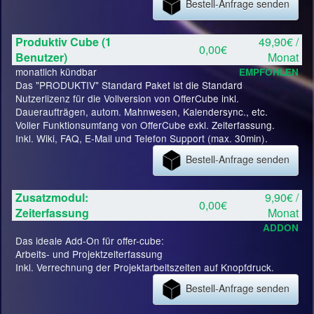
Bestell-Anfrage senden
Produktiv Cube (1
49,90€ /
0,00€
Benutzer)
Monat
monatlich kündbar
EMPFOHLEN
Das "PRODUKTIV" Standard Paket ist die Standard
Nutzerlizenz für die Vollversion von OfferCube inkl.
Daueraufträgen, autom. Mahnwesen, Kalendersync., etc.
Voller Funktionsumfang von OfferCube exkl. Zeiterfassung.
Inkl. Wiki, FAQ, E-Mail und Telefon Support (max. 30min).
Bestell-Anfrage senden
Zusatzmodul:
9,90€ /
0,00€
Zeiterfassung
Monat
ADDON
Das ideale Add-On für offer-cube:
Arbeits- und Projektzeiterfassung
Inkl. Verrechnung der Projektarbeitszeiten auf Knopfdruck.
Bestell-Anfrage senden