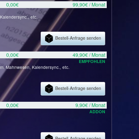
0,00€
99,90€ / Monat
Kalendersync., etc.
Bestell-Anfrage senden
0,00€
49,90€ / Monat
EMPFOHLEN
tom. Mahnwesen, Kalendersync., etc.
Bestell-Anfrage senden
0,00€
9,90€ / Monat
ADDON
Bestell-Anfrage senden