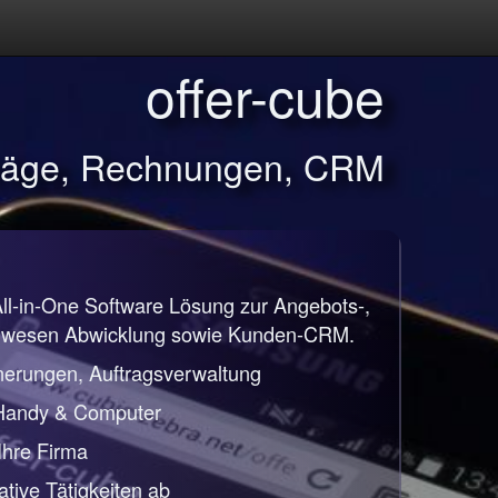
offer-cube
träge, Rechnungen, CRM
All-in-One Software Lösung zur Angebots-,
nwesen Abwicklung sowie Kunden-CRM.
nerungen, Auftragsverwaltung
 Handy & Computer
 Ihre Firma
ative Tätigkeiten ab