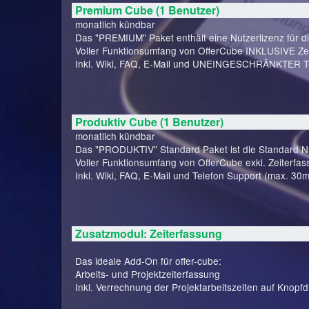
Premium Cube (1 Benutzer)
monatlich kündbar
Das "PREMIUM" Paket enthält eine Nutzerlizenz für d
Voller Funktionsumfang von OfferCube INKLUSIVE Zei
Inkl. Wiki, FAQ, E-Mail und UNEINGESCHRÄNKTER Te
Produktiv Cube (1 Benutzer)
monatlich kündbar
Das "PRODUKTIV" Standard Paket ist die Standard Nut
Voller Funktionsumfang von OfferCube exkl. Zeiterfas
Inkl. Wiki, FAQ, E-Mail und Telefon Support (max. 30m
Zusatzmodul: Zeiterfassung
Das ideale Add-On für offer-cube:
Arbeits- und Projektzeiterfassung
Inkl. Verrechnung der Projektarbeitszeiten auf Knopfd