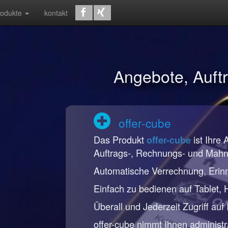
rodukte
kontakt
Angebote, Auf
offer-cube
Das Produkt
ist Ihre 
offer-cube
Auftrags-, Rechnungs- und Mah
Automatische Verrechnung, Erin
Einfach zu bedienen auf Tablet,
Überall und Jederzeit Zugriff auf
offer-cube nimmt Ihnen administr