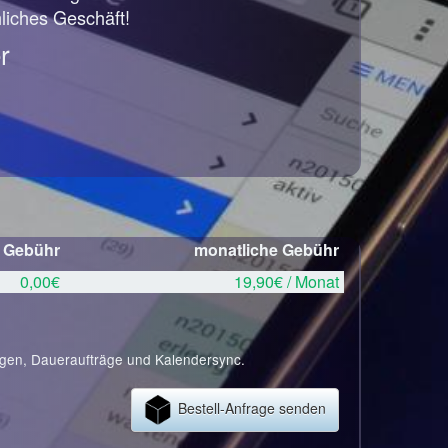
hliches Geschäft!
r
e Gebühr
monatliche Gebühr
0,00€
19,90€ / Monat
ngen, Daueraufträge und Kalendersync.
Bestell-Anfrage senden