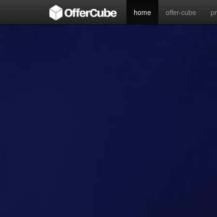
home
offer-cube
p