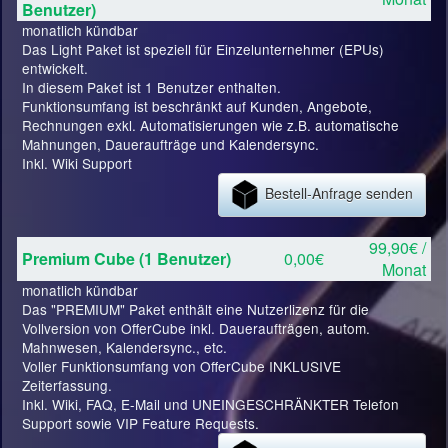
Benutzer)
monatlich kündbar
Das Light Paket ist speziell für Einzelunternehmer (EPUs)
entwickelt.
In diesem Paket ist 1 Benutzer enthalten.
Funktionsumfang ist beschränkt auf Kunden, Angebote,
Rechnungen exkl. Automatisierungen wie z.B. automatische
Mahnungen, Daueraufträge und Kalendersync.
Inkl. Wiki Support
Bestell-Anfrage senden
99,90€ /
Premium Cube (1 Benutzer)
0,00€
Monat
monatlich kündbar
Das "PREMIUM" Paket enthält eine Nutzerlizenz für die
Vollversion von OfferCube inkl. Daueraufträgen, autom.
Mahnwesen, Kalendersync., etc.
Voller Funktionsumfang von OfferCube INKLUSIVE
Zeiterfassung.
Inkl. Wiki, FAQ, E-Mail und UNEINGESCHRÄNKTER Telefon
Support sowie VIP Feature Requests.