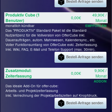
Bestell-Anfrage senden
Produktiv Cube (1
49,90€ /
0,00€
Benutzer)
Monat
monatlich kündbar
EMPFOHLEN
Das "PRODUKTIV" Standard Paket ist die Standard
Nutzerlizenz für die Vollversion von OfferCube inkl.
Daueraufträgen, autom. Mahnwesen, Kalendersync., etc.
Voller Funktionsumfang von OfferCube exkl. Zeiterfassung.
Inkl. Wiki, FAQ, E-Mail und Telefon Support (max. 30min).
Bestell-Anfrage senden
Zusatzmodul:
9,90€ /
0,00€
Zeiterfassung
Monat
ADDON
Das ideale Add-On für offer-cube:
Arbeits- und Projektzeiterfassung
Inkl. Verrechnung der Projektarbeitszeiten auf Knopfdruck.
Bestell-Anfrage senden