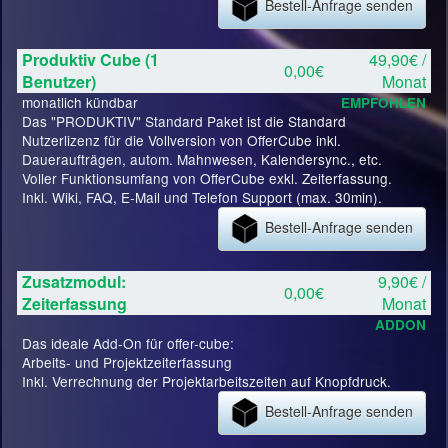
Bestell-Anfrage senden
Produktiv Cube (1
49,90€ /
0,00€
Benutzer)
Monat
monatlich kündbar
EMPFOHLEN
Das "PRODUKTIV" Standard Paket ist die Standard
Nutzerlizenz für die Vollversion von OfferCube inkl.
Daueraufträgen, autom. Mahnwesen, Kalendersync., etc.
Voller Funktionsumfang von OfferCube exkl. Zeiterfassung.
Inkl. Wiki, FAQ, E-Mail und Telefon Support (max. 30min).
Bestell-Anfrage senden
Zusatzmodul:
9,90€ /
0,00€
Zeiterfassung
Monat
ADDON
Das ideale Add-On für offer-cube:
Arbeits- und Projektzeiterfassung
Inkl. Verrechnung der Projektarbeitszeiten auf Knopfdruck.
Bestell-Anfrage senden