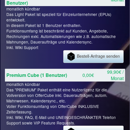
Benutzer)
monatlich kündbar
Das Light Paket ist speziell für Einzelunternehmer (EPUs)
entwickelt.
In diesem Paket ist 1 Benutzer enthalten.
Funktionsumfang ist beschränkt auf Kunden, Angebote,
Rechnungen exkl. Automatisierungen wie z.B. automatische
Mahnungen, Daueraufträge und Kalendersync.
Inkl. Wiki Support
Bestell-Anfrage senden
99,90€ /
Premium Cube (1 Benutzer)
0,00€
Monat
monatlich kündbar
Das "PREMIUM" Paket enthält eine Nutzerlizenz für die
Vollversion von OfferCube inkl. Daueraufträgen, autom.
Mahnwesen, Kalendersync., etc.
Voller Funktionsumfang von OfferCube INKLUSIVE
Zeiterfassung.
Inkl. Wiki, FAQ, E-Mail und UNEINGESCHRÄNKTER Telefon
Support sowie VIP Feature Requests.