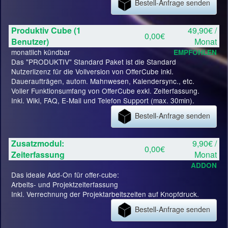
Bestell-Anfrage senden
Produktiv Cube (1
49,90€ /
0,00€
Benutzer)
Monat
monatlich kündbar
EMPFOHLEN
Das "PRODUKTIV" Standard Paket ist die Standard
Nutzerlizenz für die Vollversion von OfferCube inkl.
Daueraufträgen, autom. Mahnwesen, Kalendersync., etc.
Voller Funktionsumfang von OfferCube exkl. Zeiterfassung.
Inkl. Wiki, FAQ, E-Mail und Telefon Support (max. 30min).
Bestell-Anfrage senden
Zusatzmodul:
9,90€ /
0,00€
Zeiterfassung
Monat
ADDON
Das ideale Add-On für offer-cube:
Arbeits- und Projektzeiterfassung
Inkl. Verrechnung der Projektarbeitszeiten auf Knopfdruck.
Bestell-Anfrage senden