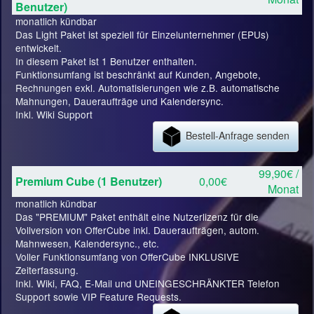
Benutzer)
monatlich kündbar
Das Light Paket ist speziell für Einzelunternehmer (EPUs)
entwickelt.
In diesem Paket ist 1 Benutzer enthalten.
Funktionsumfang ist beschränkt auf Kunden, Angebote,
Rechnungen exkl. Automatisierungen wie z.B. automatische
Mahnungen, Daueraufträge und Kalendersync.
Inkl. Wiki Support
Bestell-Anfrage senden
99,90€ /
Premium Cube (1 Benutzer)
0,00€
Monat
monatlich kündbar
Das "PREMIUM" Paket enthält eine Nutzerlizenz für die
Vollversion von OfferCube inkl. Daueraufträgen, autom.
Mahnwesen, Kalendersync., etc.
Voller Funktionsumfang von OfferCube INKLUSIVE
Zeiterfassung.
Inkl. Wiki, FAQ, E-Mail und UNEINGESCHRÄNKTER Telefon
Support sowie VIP Feature Requests.