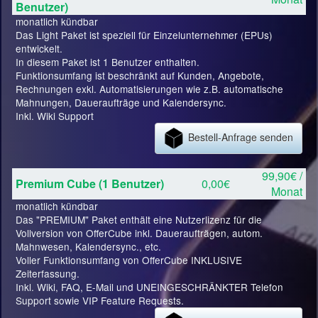
Benutzer)
monatlich kündbar
Das Light Paket ist speziell für Einzelunternehmer (EPUs)
entwickelt.
In diesem Paket ist 1 Benutzer enthalten.
Funktionsumfang ist beschränkt auf Kunden, Angebote,
Rechnungen exkl. Automatisierungen wie z.B. automatische
Mahnungen, Daueraufträge und Kalendersync.
Inkl. Wiki Support
Bestell-Anfrage senden
99,90€ /
Premium Cube (1 Benutzer)
0,00€
Monat
monatlich kündbar
Das "PREMIUM" Paket enthält eine Nutzerlizenz für die
Vollversion von OfferCube inkl. Daueraufträgen, autom.
Mahnwesen, Kalendersync., etc.
Voller Funktionsumfang von OfferCube INKLUSIVE
Zeiterfassung.
Inkl. Wiki, FAQ, E-Mail und UNEINGESCHRÄNKTER Telefon
Support sowie VIP Feature Requests.