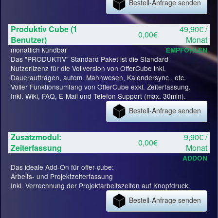
Bestell-Anfrage senden
Produktiv Cube (1
49,90€ /
0,00€
Benutzer)
Monat
monatlich kündbar
EMPFOHLEN
Das "PRODUKTIV" Standard Paket ist die Standard
Nutzerlizenz für die Vollversion von OfferCube inkl.
Daueraufträgen, autom. Mahnwesen, Kalendersync., etc.
Voller Funktionsumfang von OfferCube exkl. Zeiterfassung.
Inkl. Wiki, FAQ, E-Mail und Telefon Support (max. 30min).
Bestell-Anfrage senden
Zusatzmodul:
9,90€ /
0,00€
Zeiterfassung
Monat
ADDON
Das ideale Add-On für offer-cube:
Arbeits- und Projektzeiterfassung
Inkl. Verrechnung der Projektarbeitszeiten auf Knopfdruck.
Bestell-Anfrage senden