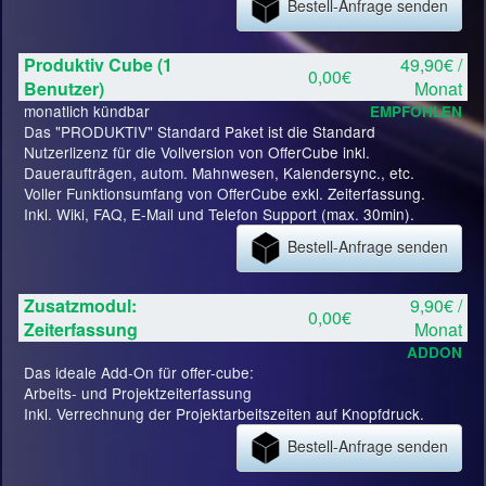
Bestell-Anfrage senden
Produktiv Cube (1
49,90€ /
0,00€
Benutzer)
Monat
monatlich kündbar
EMPFOHLEN
Das "PRODUKTIV" Standard Paket ist die Standard
Nutzerlizenz für die Vollversion von OfferCube inkl.
Daueraufträgen, autom. Mahnwesen, Kalendersync., etc.
Voller Funktionsumfang von OfferCube exkl. Zeiterfassung.
Inkl. Wiki, FAQ, E-Mail und Telefon Support (max. 30min).
Bestell-Anfrage senden
Zusatzmodul:
9,90€ /
0,00€
Zeiterfassung
Monat
ADDON
Das ideale Add-On für offer-cube:
Arbeits- und Projektzeiterfassung
Inkl. Verrechnung der Projektarbeitszeiten auf Knopfdruck.
Bestell-Anfrage senden