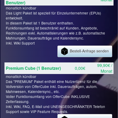
Benutzer)
monatlich kündbar
Das Light Paket ist speziell für Einzelunternehmer (EPUs)
entwickelt.
In diesem Paket ist 1 Benutzer enthalten.
Funktionsumfang ist beschränkt auf Kunden, Angebote,
Rechnungen exkl. Automatisierungen wie z.B. automatische
Mahnungen, Daueraufträge und Kalendersync.
Inkl. Wiki Support
Bestell-Anfrage senden
99,90€ /
Premium Cube (1 Benutzer)
0,00€
Monat
monatlich kündbar
Das "PREMIUM" Paket enthält eine Nutzerlizenz für die
Vollversion von OfferCube inkl. Daueraufträgen, autom.
Mahnwesen, Kalendersync., etc.
Voller Funktionsumfang von OfferCube INKLUSIVE
Zeiterfassung.
Inkl. Wiki, FAQ, E-Mail und UNEINGESCHRÄNKTER Telefon
Support sowie VIP Feature Requests.