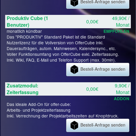
Bestell-Anfrage senden
Produktiv Cube (1
49,90€ /
0,00€
Benutzer)
Monat
monatlich kündbar
EMPFOHLEN
Das "PRODUKTIV" Standard Paket ist die Standard
Nutzerlizenz für die Vollversion von OfferCube inkl.
Daueraufträgen, autom. Mahnwesen, Kalendersync., etc.
Voller Funktionsumfang von OfferCube exkl. Zeiterfassung.
Inkl. Wiki, FAQ, E-Mail und Telefon Support (max. 30min).
Bestell-Anfrage senden
Zusatzmodul:
9,90€ /
0,00€
Zeiterfassung
Monat
ADDON
Das ideale Add-On für offer-cube:
Arbeits- und Projektzeiterfassung
Inkl. Verrechnung der Projektarbeitszeiten auf Knopfdruck.
Bestell-Anfrage senden