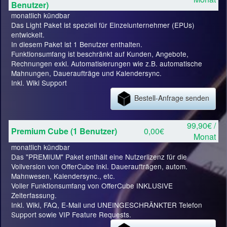
Benutzer)
monatlich kündbar
Das Light Paket ist speziell für Einzelunternehmer (EPUs)
entwickelt.
In diesem Paket ist 1 Benutzer enthalten.
Funktionsumfang ist beschränkt auf Kunden, Angebote,
Rechnungen exkl. Automatisierungen wie z.B. automatische
Mahnungen, Daueraufträge und Kalendersync.
Inkl. Wiki Support
Bestell-Anfrage senden
99,90€ /
Premium Cube (1 Benutzer)
0,00€
Monat
monatlich kündbar
Das "PREMIUM" Paket enthält eine Nutzerlizenz für die
Vollversion von OfferCube inkl. Daueraufträgen, autom.
Mahnwesen, Kalendersync., etc.
Voller Funktionsumfang von OfferCube INKLUSIVE
Zeiterfassung.
Inkl. Wiki, FAQ, E-Mail und UNEINGESCHRÄNKTER Telefon
Support sowie VIP Feature Requests.