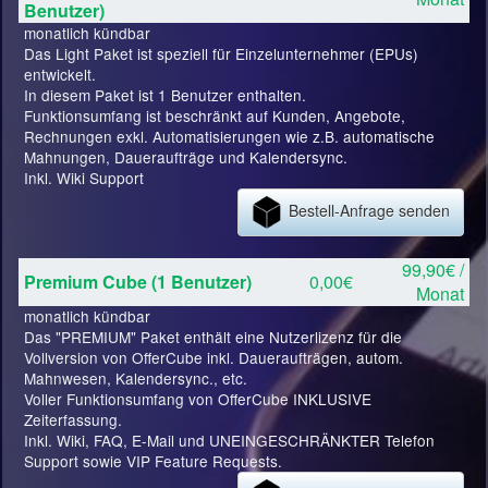
Benutzer)
monatlich kündbar
Das Light Paket ist speziell für Einzelunternehmer (EPUs)
entwickelt.
In diesem Paket ist 1 Benutzer enthalten.
Funktionsumfang ist beschränkt auf Kunden, Angebote,
Rechnungen exkl. Automatisierungen wie z.B. automatische
Mahnungen, Daueraufträge und Kalendersync.
Inkl. Wiki Support
Bestell-Anfrage senden
99,90€ /
Premium Cube (1 Benutzer)
0,00€
Monat
monatlich kündbar
Das "PREMIUM" Paket enthält eine Nutzerlizenz für die
Vollversion von OfferCube inkl. Daueraufträgen, autom.
Mahnwesen, Kalendersync., etc.
Voller Funktionsumfang von OfferCube INKLUSIVE
Zeiterfassung.
Inkl. Wiki, FAQ, E-Mail und UNEINGESCHRÄNKTER Telefon
Support sowie VIP Feature Requests.