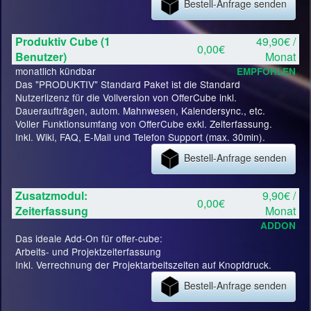
Bestell-Anfrage senden
Produktiv Cube (1
49,90€ /
0,00€
Benutzer)
Monat
monatlich kündbar
EMPFOHLEN
Das "PRODUKTIV" Standard Paket ist die Standard
Nutzerlizenz für die Vollversion von OfferCube inkl.
Daueraufträgen, autom. Mahnwesen, Kalendersync., etc.
Voller Funktionsumfang von OfferCube exkl. Zeiterfassung.
Inkl. Wiki, FAQ, E-Mail und Telefon Support (max. 30min).
Bestell-Anfrage senden
Zusatzmodul:
9,90€ /
0,00€
Zeiterfassung
Monat
ADDON
Das ideale Add-On für offer-cube:
Arbeits- und Projektzeiterfassung
Inkl. Verrechnung der Projektarbeitszeiten auf Knopfdruck.
Bestell-Anfrage senden