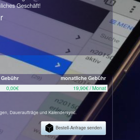
hliches Geschäft!
r
e Gebühr
monatliche Gebühr
0,00€
19,90€ / Monat
ngen, Daueraufträge und Kalendersync.
Bestell-Anfrage senden