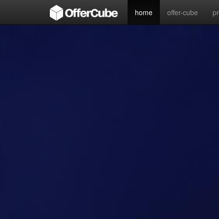
home
offer-cube
p