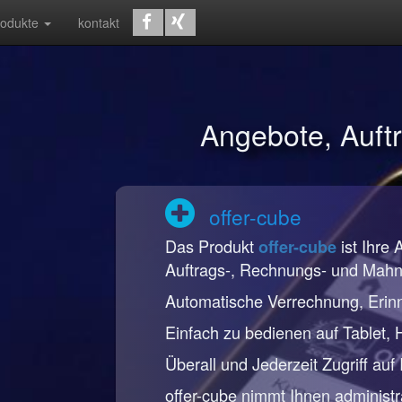
rodukte
kontakt
Angebote, Auf
offer-cube
Das Produkt
ist Ihre 
offer-cube
Auftrags-, Rechnungs- und Mah
Automatische Verrechnung, Erin
Einfach zu bedienen auf Tablet,
Überall und Jederzeit Zugriff auf
offer-cube nimmt Ihnen administr