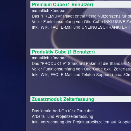
Premium Cube (1 Benutzer)
monatlich kündbar
Das "PREMIUM" Paket enthält eine Nutzerlizenz für d
Voller Funktionsumfang von OfferCube INKLUSIVE Zei
Inkl. Wiki, FAQ, E-Mail und UNEINGESCHRÄNKTER Te
Produktiv Cube (1 Benutzer)
monatlich kündbar
Das "PRODUKTIV" Standard Paket ist die Standard Nut
Voller Funktionsumfang von OfferCube exkl. Zeiterfas
Inkl. Wiki, FAQ, E-Mail und Telefon Support (max. 30m
Zusatzmodul: Zeiterfassung
Das ideale Add-On für offer-cube:
Arbeits- und Projektzeiterfassung
Inkl. Verrechnung der Projektarbeitszeiten auf Knopfd