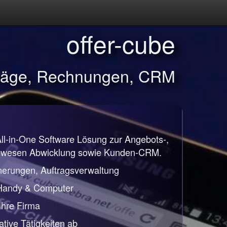
offer-cube
träge, Rechnungen, CRM
All-in-One Software Lösung zur Angebots-,
nwesen Abwicklung sowie Kunden-CRM.
nerungen, Auftragsverwaltung
 Handy & Computer
 Ihre Firma
ative Tätigkeiten ab