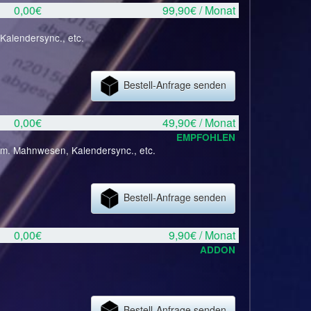
0,00€
99,90€ / Monat
Kalendersync., etc.
Bestell-Anfrage senden
0,00€
49,90€ / Monat
EMPFOHLEN
tom. Mahnwesen, Kalendersync., etc.
Bestell-Anfrage senden
0,00€
9,90€ / Monat
ADDON
Bestell-Anfrage senden