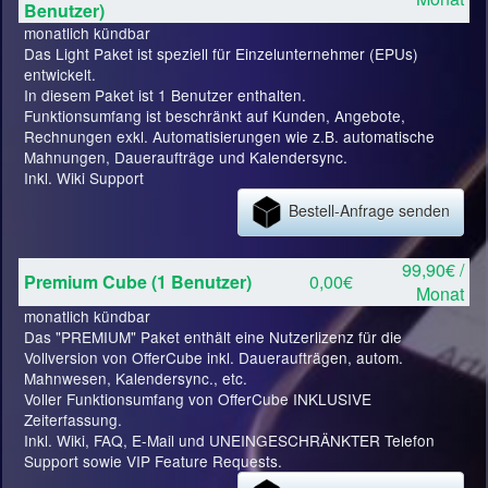
Benutzer)
monatlich kündbar
Das Light Paket ist speziell für Einzelunternehmer (EPUs)
entwickelt.
In diesem Paket ist 1 Benutzer enthalten.
Funktionsumfang ist beschränkt auf Kunden, Angebote,
Rechnungen exkl. Automatisierungen wie z.B. automatische
Mahnungen, Daueraufträge und Kalendersync.
Inkl. Wiki Support
Bestell-Anfrage senden
99,90€ /
Premium Cube (1 Benutzer)
0,00€
Monat
monatlich kündbar
Das "PREMIUM" Paket enthält eine Nutzerlizenz für die
Vollversion von OfferCube inkl. Daueraufträgen, autom.
Mahnwesen, Kalendersync., etc.
Voller Funktionsumfang von OfferCube INKLUSIVE
Zeiterfassung.
Inkl. Wiki, FAQ, E-Mail und UNEINGESCHRÄNKTER Telefon
Support sowie VIP Feature Requests.