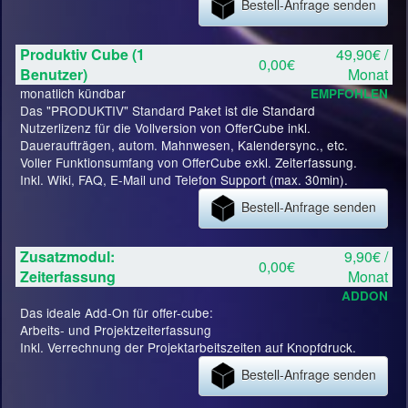
Bestell-Anfrage senden
Produktiv Cube (1
49,90€ /
0,00€
Benutzer)
Monat
monatlich kündbar
EMPFOHLEN
Das "PRODUKTIV" Standard Paket ist die Standard
Nutzerlizenz für die Vollversion von OfferCube inkl.
Daueraufträgen, autom. Mahnwesen, Kalendersync., etc.
Voller Funktionsumfang von OfferCube exkl. Zeiterfassung.
Inkl. Wiki, FAQ, E-Mail und Telefon Support (max. 30min).
Bestell-Anfrage senden
Zusatzmodul:
9,90€ /
0,00€
Zeiterfassung
Monat
ADDON
Das ideale Add-On für offer-cube:
Arbeits- und Projektzeiterfassung
Inkl. Verrechnung der Projektarbeitszeiten auf Knopfdruck.
Bestell-Anfrage senden