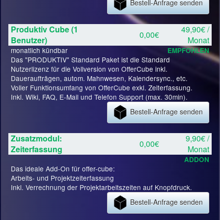
Bestell-Anfrage senden
Produktiv Cube (1
49,90€ /
0,00€
Benutzer)
Monat
monatlich kündbar
EMPFOHLEN
Das "PRODUKTIV" Standard Paket ist die Standard
Nutzerlizenz für die Vollversion von OfferCube inkl.
Daueraufträgen, autom. Mahnwesen, Kalendersync., etc.
Voller Funktionsumfang von OfferCube exkl. Zeiterfassung.
Inkl. Wiki, FAQ, E-Mail und Telefon Support (max. 30min).
Bestell-Anfrage senden
Zusatzmodul:
9,90€ /
0,00€
Zeiterfassung
Monat
ADDON
Das ideale Add-On für offer-cube:
Arbeits- und Projektzeiterfassung
Inkl. Verrechnung der Projektarbeitszeiten auf Knopfdruck.
Bestell-Anfrage senden