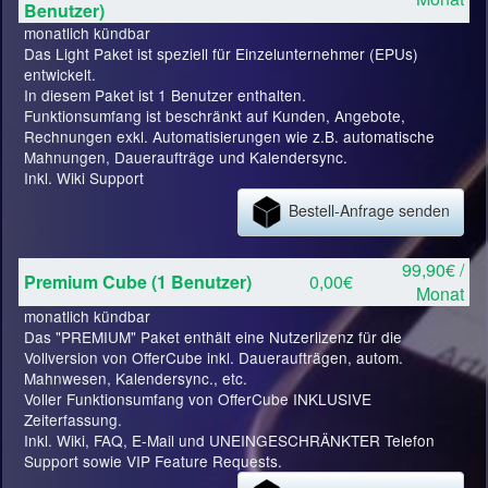
Benutzer)
monatlich kündbar
Das Light Paket ist speziell für Einzelunternehmer (EPUs)
entwickelt.
In diesem Paket ist 1 Benutzer enthalten.
Funktionsumfang ist beschränkt auf Kunden, Angebote,
Rechnungen exkl. Automatisierungen wie z.B. automatische
Mahnungen, Daueraufträge und Kalendersync.
Inkl. Wiki Support
Bestell-Anfrage senden
99,90€ /
Premium Cube (1 Benutzer)
0,00€
Monat
monatlich kündbar
Das "PREMIUM" Paket enthält eine Nutzerlizenz für die
Vollversion von OfferCube inkl. Daueraufträgen, autom.
Mahnwesen, Kalendersync., etc.
Voller Funktionsumfang von OfferCube INKLUSIVE
Zeiterfassung.
Inkl. Wiki, FAQ, E-Mail und UNEINGESCHRÄNKTER Telefon
Support sowie VIP Feature Requests.