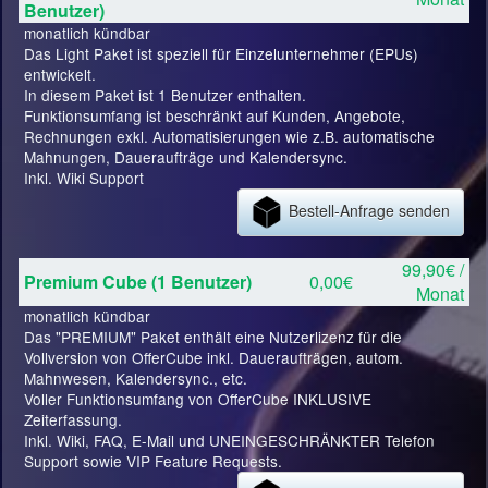
Benutzer)
monatlich kündbar
Das Light Paket ist speziell für Einzelunternehmer (EPUs)
entwickelt.
In diesem Paket ist 1 Benutzer enthalten.
Funktionsumfang ist beschränkt auf Kunden, Angebote,
Rechnungen exkl. Automatisierungen wie z.B. automatische
Mahnungen, Daueraufträge und Kalendersync.
Inkl. Wiki Support
Bestell-Anfrage senden
99,90€ /
Premium Cube (1 Benutzer)
0,00€
Monat
monatlich kündbar
Das "PREMIUM" Paket enthält eine Nutzerlizenz für die
Vollversion von OfferCube inkl. Daueraufträgen, autom.
Mahnwesen, Kalendersync., etc.
Voller Funktionsumfang von OfferCube INKLUSIVE
Zeiterfassung.
Inkl. Wiki, FAQ, E-Mail und UNEINGESCHRÄNKTER Telefon
Support sowie VIP Feature Requests.