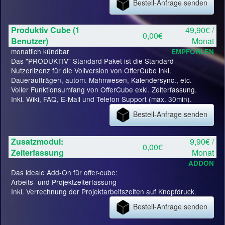
Bestell-Anfrage senden
Produktiv Cube (1
49,90€ /
0,00€
Benutzer)
Monat
monatlich kündbar
EMPFOHLEN
Das "PRODUKTIV" Standard Paket ist die Standard
Nutzerlizenz für die Vollversion von OfferCube inkl.
Daueraufträgen, autom. Mahnwesen, Kalendersync., etc.
Voller Funktionsumfang von OfferCube exkl. Zeiterfassung.
Inkl. Wiki, FAQ, E-Mail und Telefon Support (max. 30min).
Bestell-Anfrage senden
Zusatzmodul:
9,90€ /
0,00€
Zeiterfassung
Monat
ADDON
Das ideale Add-On für offer-cube:
Arbeits- und Projektzeiterfassung
Inkl. Verrechnung der Projektarbeitszeiten auf Knopfdruck.
Bestell-Anfrage senden