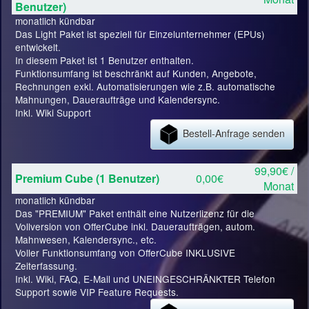
Benutzer)
monatlich kündbar
Das Light Paket ist speziell für Einzelunternehmer (EPUs)
entwickelt.
In diesem Paket ist 1 Benutzer enthalten.
Funktionsumfang ist beschränkt auf Kunden, Angebote,
Rechnungen exkl. Automatisierungen wie z.B. automatische
Mahnungen, Daueraufträge und Kalendersync.
Inkl. Wiki Support
Bestell-Anfrage senden
99,90€ /
Premium Cube (1 Benutzer)
0,00€
Monat
monatlich kündbar
Das "PREMIUM" Paket enthält eine Nutzerlizenz für die
Vollversion von OfferCube inkl. Daueraufträgen, autom.
Mahnwesen, Kalendersync., etc.
Voller Funktionsumfang von OfferCube INKLUSIVE
Zeiterfassung.
Inkl. Wiki, FAQ, E-Mail und UNEINGESCHRÄNKTER Telefon
Support sowie VIP Feature Requests.