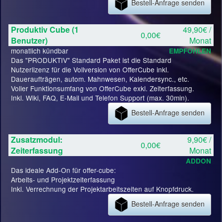
Bestell-Anfrage senden
Produktiv Cube (1
49,90€ /
0,00€
Benutzer)
Monat
monatlich kündbar
EMPFOHLEN
Das "PRODUKTIV" Standard Paket ist die Standard
Nutzerlizenz für die Vollversion von OfferCube inkl.
Daueraufträgen, autom. Mahnwesen, Kalendersync., etc.
Voller Funktionsumfang von OfferCube exkl. Zeiterfassung.
Inkl. Wiki, FAQ, E-Mail und Telefon Support (max. 30min).
Bestell-Anfrage senden
Zusatzmodul:
9,90€ /
0,00€
Zeiterfassung
Monat
ADDON
Das ideale Add-On für offer-cube:
Arbeits- und Projektzeiterfassung
Inkl. Verrechnung der Projektarbeitszeiten auf Knopfdruck.
Bestell-Anfrage senden