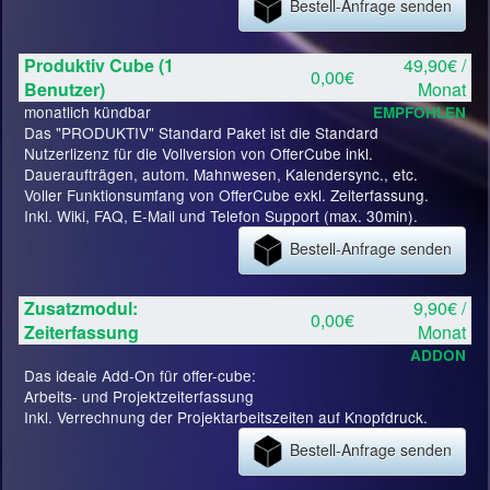
Bestell-Anfrage senden
Produktiv Cube (1
49,90€ /
0,00€
Benutzer)
Monat
monatlich kündbar
EMPFOHLEN
Das "PRODUKTIV" Standard Paket ist die Standard
Nutzerlizenz für die Vollversion von OfferCube inkl.
Daueraufträgen, autom. Mahnwesen, Kalendersync., etc.
Voller Funktionsumfang von OfferCube exkl. Zeiterfassung.
Inkl. Wiki, FAQ, E-Mail und Telefon Support (max. 30min).
Bestell-Anfrage senden
Zusatzmodul:
9,90€ /
0,00€
Zeiterfassung
Monat
ADDON
Das ideale Add-On für offer-cube:
Arbeits- und Projektzeiterfassung
Inkl. Verrechnung der Projektarbeitszeiten auf Knopfdruck.
Bestell-Anfrage senden