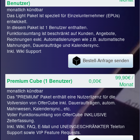
Benutzer)
monatlich kündbar
Das Light Paket ist speziell für Einzelunternehmer (EPUs)
entwickelt.
In diesem Paket ist 1 Benutzer enthalten.
Funktionsumfang ist beschränkt auf Kunden, Angebote,
Rechnungen exkl. Automatisierungen wie z.B. automatische
Mahnungen, Daueraufträge und Kalendersync.
Inkl. Wiki Support
Bestell-Anfrage senden
99,90€ /
Premium Cube (1 Benutzer)
0,00€
Monat
monatlich kündbar
Das "PREMIUM" Paket enthält eine Nutzerlizenz für die
Vollversion von OfferCube inkl. Daueraufträgen, autom.
Mahnwesen, Kalendersync., etc.
Voller Funktionsumfang von OfferCube INKLUSIVE
Zeiterfassung.
Inkl. Wiki, FAQ, E-Mail und UNEINGESCHRÄNKTER Telefon
Support sowie VIP Feature Requests.