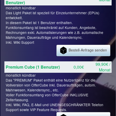
Benutzer)
monatlich kündbar
Das Light Paket ist speziell für Einzelunternehmer (EPUs)
entwickelt.
In diesem Paket ist 1 Benutzer enthalten.
Funktionsumfang ist beschränkt auf Kunden, Angebote,
Rechnungen exkl. Automatisierungen wie z.B. automatische
Mahnungen, Daueraufträge und Kalendersync.
Inkl. Wiki Support
Bestell-Anfrage senden
99,90€ /
Premium Cube (1 Benutzer)
0,00€
Monat
monatlich kündbar
Das "PREMIUM" Paket enthält eine Nutzerlizenz für die
Vollversion von OfferCube inkl. Daueraufträgen, autom.
Mahnwesen, Kalendersync., etc.
Voller Funktionsumfang von OfferCube INKLUSIVE
Zeiterfassung.
Inkl. Wiki, FAQ, E-Mail und UNEINGESCHRÄNKTER Telefon
Support sowie VIP Feature Requests.