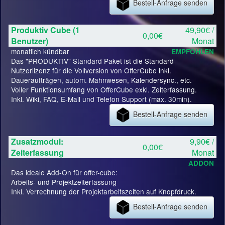
Bestell-Anfrage senden
Produktiv Cube (1
49,90€ /
0,00€
Benutzer)
Monat
monatlich kündbar
EMPFOHLEN
Das "PRODUKTIV" Standard Paket ist die Standard
Nutzerlizenz für die Vollversion von OfferCube inkl.
Daueraufträgen, autom. Mahnwesen, Kalendersync., etc.
Voller Funktionsumfang von OfferCube exkl. Zeiterfassung.
Inkl. Wiki, FAQ, E-Mail und Telefon Support (max. 30min).
Bestell-Anfrage senden
Zusatzmodul:
9,90€ /
0,00€
Zeiterfassung
Monat
ADDON
Das ideale Add-On für offer-cube:
Arbeits- und Projektzeiterfassung
Inkl. Verrechnung der Projektarbeitszeiten auf Knopfdruck.
Bestell-Anfrage senden