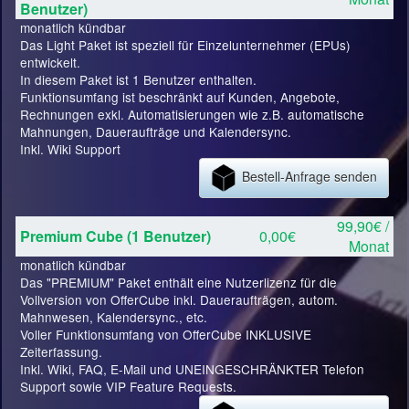
Benutzer)
monatlich kündbar
Das Light Paket ist speziell für Einzelunternehmer (EPUs)
entwickelt.
In diesem Paket ist 1 Benutzer enthalten.
Funktionsumfang ist beschränkt auf Kunden, Angebote,
Rechnungen exkl. Automatisierungen wie z.B. automatische
Mahnungen, Daueraufträge und Kalendersync.
Inkl. Wiki Support
Bestell-Anfrage senden
99,90€ /
Premium Cube (1 Benutzer)
0,00€
Monat
monatlich kündbar
Das "PREMIUM" Paket enthält eine Nutzerlizenz für die
Vollversion von OfferCube inkl. Daueraufträgen, autom.
Mahnwesen, Kalendersync., etc.
Voller Funktionsumfang von OfferCube INKLUSIVE
Zeiterfassung.
Inkl. Wiki, FAQ, E-Mail und UNEINGESCHRÄNKTER Telefon
Support sowie VIP Feature Requests.