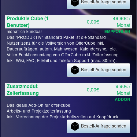
Bestell-Anfrage senden
Produktiv Cube (1
49,90€ /
0,00€
Benutzer)
Monat
monatlich kündbar
EMPFOHLEN
Das "PRODUKTIV" Standard Paket ist die Standard
Nutzerlizenz für die Vollversion von OfferCube inkl.
Daueraufträgen, autom. Mahnwesen, Kalendersync., etc.
Voller Funktionsumfang von OfferCube exkl. Zeiterfassung.
Inkl. Wiki, FAQ, E-Mail und Telefon Support (max. 30min).
Bestell-Anfrage senden
Zusatzmodul:
9,90€ /
0,00€
Zeiterfassung
Monat
ADDON
Das ideale Add-On für offer-cube:
Arbeits- und Projektzeiterfassung
Inkl. Verrechnung der Projektarbeitszeiten auf Knopfdruck.
Bestell-Anfrage senden