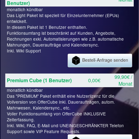
Benutzer)
monatlich kündbar
Das Light Paket ist speziell für Einzelunternehmer (EPUs)
entwickelt.
In diesem Paket ist 1 Benutzer enthalten.
Funktionsumfang ist beschränkt auf Kunden, Angebote,
Rechnungen exkl. Automatisierungen wie z.B. automatische
Mahnungen, Daueraufträge und Kalendersync.
Inkl. Wiki Support
Bestell-Anfrage senden
99,90€ /
Premium Cube (1 Benutzer)
0,00€
Monat
monatlich kündbar
Das "PREMIUM" Paket enthält eine Nutzerlizenz für die
Vollversion von OfferCube inkl. Daueraufträgen, autom.
Mahnwesen, Kalendersync., etc.
Voller Funktionsumfang von OfferCube INKLUSIVE
Zeiterfassung.
Inkl. Wiki, FAQ, E-Mail und UNEINGESCHRÄNKTER Telefon
Support sowie VIP Feature Requests.