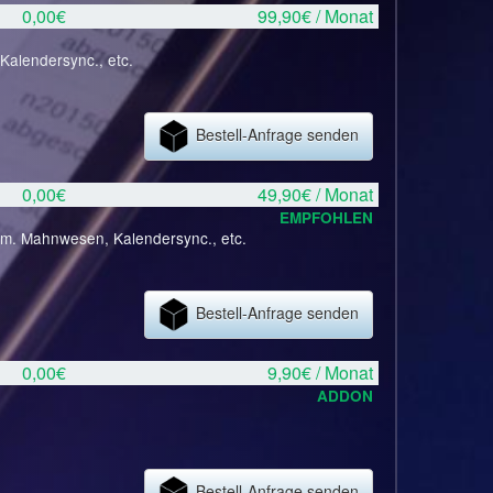
0,00€
99,90€ / Monat
Kalendersync., etc.
Bestell-Anfrage senden
0,00€
49,90€ / Monat
EMPFOHLEN
tom. Mahnwesen, Kalendersync., etc.
Bestell-Anfrage senden
0,00€
9,90€ / Monat
ADDON
Bestell-Anfrage senden