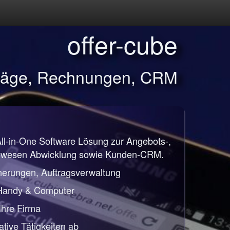
offer-cube
träge, Rechnungen, CRM
All-in-One Software Lösung zur Angebots-,
nwesen Abwicklung sowie Kunden-CRM.
nerungen, Auftragsverwaltung
 Handy & Computer
 Ihre Firma
ative Tätigkeiten ab