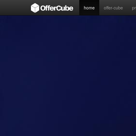
home
offer-cube
p