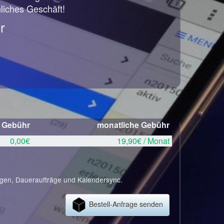
hliches Geschäft!
r
e Gebühr
monatliche Gebühr
0,00€
19,90€ / Monat
ngen, Daueraufträge und Kalendersync.
Bestell-Anfrage senden