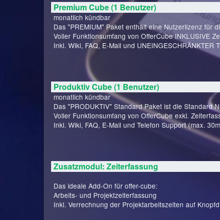
Premium Cube (1 Benutzer)
monatlich kündbar
Das "PREMIUM" Paket enthält eine Nutzerlizenz für d
Voller Funktionsumfang von OfferCube INKLUSIVE Zei
Inkl. Wiki, FAQ, E-Mail und UNEINGESCHRÄNKTER Te
Produktiv Cube (1 Benutzer)
monatlich kündbar
Das "PRODUKTIV" Standard Paket ist die Standard Nut
Voller Funktionsumfang von OfferCube exkl. Zeiterfas
Inkl. Wiki, FAQ, E-Mail und Telefon Support (max. 30m
Zusatzmodul: Zeiterfassung
Das ideale Add-On für offer-cube:
Arbeits- und Projektzeiterfassung
Inkl. Verrechnung der Projektarbeitszeiten auf Knopfd