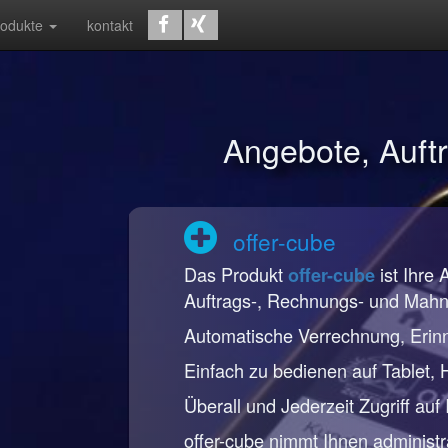
rodukte
kontakt
Angebote, Auf
offer-cube
Das Produkt
ist Ihre 
offer-cube
Auftrags-, Rechnungs- und Mah
Automatische Verrechnung, Erin
Einfach zu bedienen auf Tablet,
Überall und Jederzeit Zugriff auf
offer-cube nimmt Ihnen administr