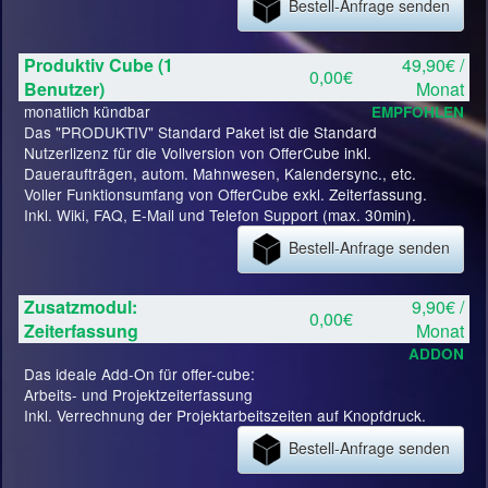
Bestell-Anfrage senden
Produktiv Cube (1
49,90€ /
0,00€
Benutzer)
Monat
monatlich kündbar
EMPFOHLEN
Das "PRODUKTIV" Standard Paket ist die Standard
Nutzerlizenz für die Vollversion von OfferCube inkl.
Daueraufträgen, autom. Mahnwesen, Kalendersync., etc.
Voller Funktionsumfang von OfferCube exkl. Zeiterfassung.
Inkl. Wiki, FAQ, E-Mail und Telefon Support (max. 30min).
Bestell-Anfrage senden
Zusatzmodul:
9,90€ /
0,00€
Zeiterfassung
Monat
ADDON
Das ideale Add-On für offer-cube:
Arbeits- und Projektzeiterfassung
Inkl. Verrechnung der Projektarbeitszeiten auf Knopfdruck.
Bestell-Anfrage senden