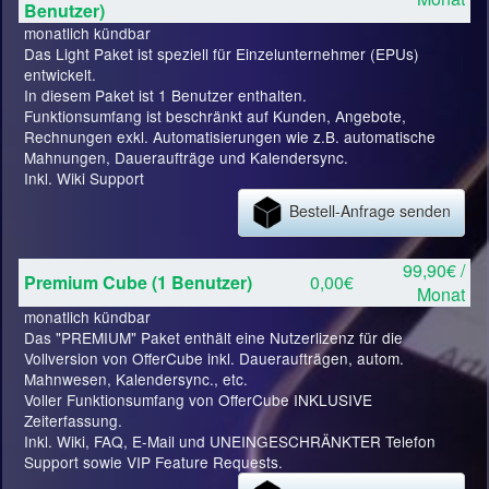
Benutzer)
monatlich kündbar
Das Light Paket ist speziell für Einzelunternehmer (EPUs)
entwickelt.
In diesem Paket ist 1 Benutzer enthalten.
Funktionsumfang ist beschränkt auf Kunden, Angebote,
Rechnungen exkl. Automatisierungen wie z.B. automatische
Mahnungen, Daueraufträge und Kalendersync.
Inkl. Wiki Support
Bestell-Anfrage senden
99,90€ /
Premium Cube (1 Benutzer)
0,00€
Monat
monatlich kündbar
Das "PREMIUM" Paket enthält eine Nutzerlizenz für die
Vollversion von OfferCube inkl. Daueraufträgen, autom.
Mahnwesen, Kalendersync., etc.
Voller Funktionsumfang von OfferCube INKLUSIVE
Zeiterfassung.
Inkl. Wiki, FAQ, E-Mail und UNEINGESCHRÄNKTER Telefon
Support sowie VIP Feature Requests.