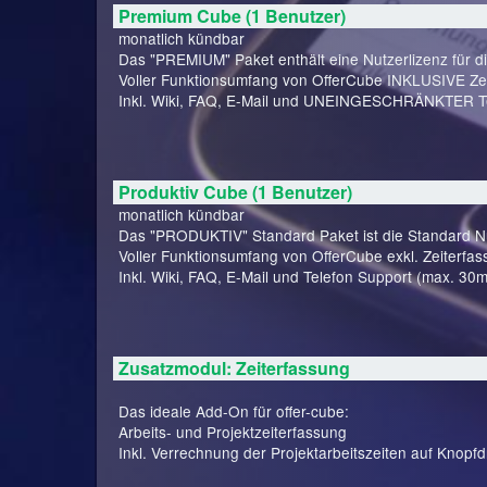
Premium Cube (1 Benutzer)
monatlich kündbar
Das "PREMIUM" Paket enthält eine Nutzerlizenz für d
Voller Funktionsumfang von OfferCube INKLUSIVE Zei
Inkl. Wiki, FAQ, E-Mail und UNEINGESCHRÄNKTER Te
Produktiv Cube (1 Benutzer)
monatlich kündbar
Das "PRODUKTIV" Standard Paket ist die Standard Nut
Voller Funktionsumfang von OfferCube exkl. Zeiterfas
Inkl. Wiki, FAQ, E-Mail und Telefon Support (max. 30m
Zusatzmodul: Zeiterfassung
Das ideale Add-On für offer-cube:
Arbeits- und Projektzeiterfassung
Inkl. Verrechnung der Projektarbeitszeiten auf Knopfd