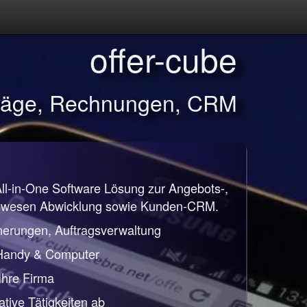
offer-cube
träge, Rechnungen, CRM
All-in-One Software Lösung zur Angebots-,
nwesen Abwicklung sowie Kunden-CRM.
nerungen, Auftragsverwaltung
 Handy & Computer
 Ihre Firma
ative Tätigkeiten ab