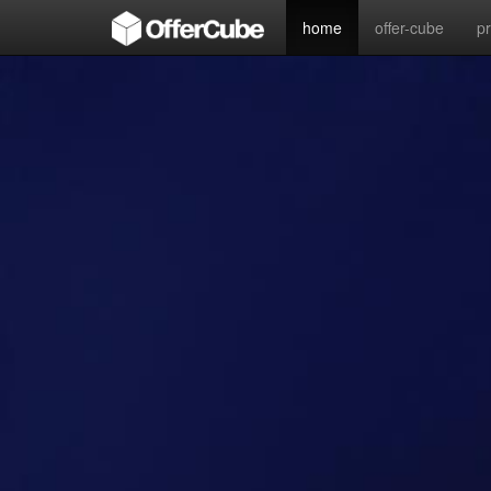
home
offer-cube
p