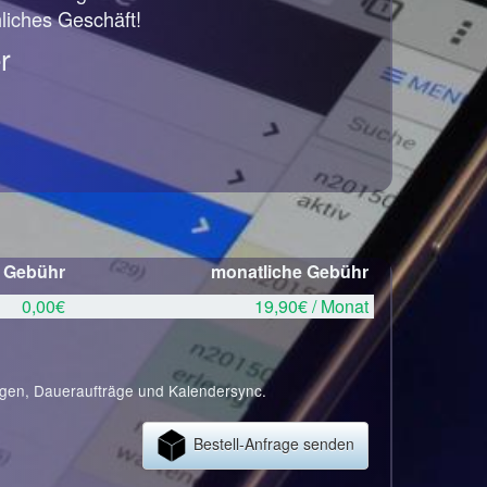
hliches Geschäft!
r
e Gebühr
monatliche Gebühr
0,00€
19,90€ / Monat
ngen, Daueraufträge und Kalendersync.
Bestell-Anfrage senden