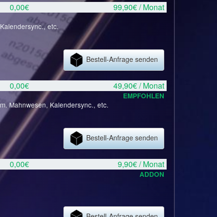
0,00€
99,90€ / Monat
Kalendersync., etc.
Bestell-Anfrage senden
0,00€
49,90€ / Monat
EMPFOHLEN
tom. Mahnwesen, Kalendersync., etc.
Bestell-Anfrage senden
0,00€
9,90€ / Monat
ADDON
Bestell-Anfrage senden