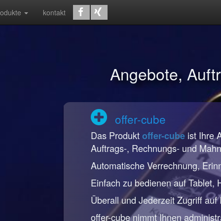
rodukte
kontakt
Angebote, Auf
offer-cube
Das Produkt
ist Ihre 
offer-cube
Auftrags-, Rechnungs- und Mah
Automatische Verrechnung, Erin
Einfach zu bedienen auf Tablet,
Überall und Jederzeit Zugriff auf
offer-cube nimmt Ihnen administr