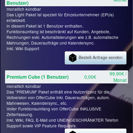
Benutzer)
monatlich kündbar
Das Light Paket ist speziell für Einzelunternehmer (EPUs)
entwickelt.
In diesem Paket ist 1 Benutzer enthalten.
Funktionsumfang ist beschränkt auf Kunden, Angebote,
Rechnungen exkl. Automatisierungen wie z.B. automatische
Mahnungen, Daueraufträge und Kalendersync.
Inkl. Wiki Support
Bestell-Anfrage senden
99,90€ /
Premium Cube (1 Benutzer)
0,00€
Monat
monatlich kündbar
Das "PREMIUM" Paket enthält eine Nutzerlizenz für die
Vollversion von OfferCube inkl. Daueraufträgen, autom.
Mahnwesen, Kalendersync., etc.
Voller Funktionsumfang von OfferCube INKLUSIVE
Zeiterfassung.
Inkl. Wiki, FAQ, E-Mail und UNEINGESCHRÄNKTER Telefon
Support sowie VIP Feature Requests.