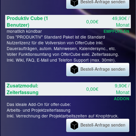
Bestell-Anfrage senden
Produktiv Cube (1
49,90€ /
0,00€
Benutzer)
Monat
monatlich kündbar
EMPFOHLEN
Das "PRODUKTIV" Standard Paket ist die Standard
Nutzerlizenz für die Vollversion von OfferCube inkl.
Daueraufträgen, autom. Mahnwesen, Kalendersync., etc.
Voller Funktionsumfang von OfferCube exkl. Zeiterfassung.
Inkl. Wiki, FAQ, E-Mail und Telefon Support (max. 30min).
Bestell-Anfrage senden
Zusatzmodul:
9,90€ /
0,00€
Zeiterfassung
Monat
ADDON
Das ideale Add-On für offer-cube:
Arbeits- und Projektzeiterfassung
Inkl. Verrechnung der Projektarbeitszeiten auf Knopfdruck.
Bestell-Anfrage senden