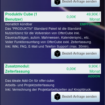
Bestell-Anfrage senden
Produktiv Cube (1
49,90€ /
0,00€
Benutzer)
Monat
monatlich kündbar
EMPFOHLEN
Das "PRODUKTIV" Standard Paket ist die Standard
Nutzerlizenz für die Vollversion von OfferCube inkl.
Daueraufträgen, autom. Mahnwesen, Kalendersync., etc.
Voller Funktionsumfang von OfferCube exkl. Zeiterfassung.
Inkl. Wiki, FAQ, E-Mail und Telefon Support (max. 30min).
Bestell-Anfrage senden
Zusatzmodul:
9,90€ /
0,00€
Zeiterfassung
Monat
ADDON
Das ideale Add-On für offer-cube:
Arbeits- und Projektzeiterfassung
Inkl. Verrechnung der Projektarbeitszeiten auf Knopfdruck.
Bestell-Anfrage senden