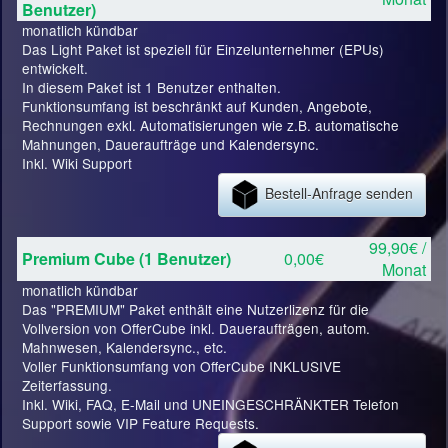
Benutzer)
monatlich kündbar
Das Light Paket ist speziell für Einzelunternehmer (EPUs)
entwickelt.
In diesem Paket ist 1 Benutzer enthalten.
Funktionsumfang ist beschränkt auf Kunden, Angebote,
Rechnungen exkl. Automatisierungen wie z.B. automatische
Mahnungen, Daueraufträge und Kalendersync.
Inkl. Wiki Support
Bestell-Anfrage senden
99,90€ /
Premium Cube (1 Benutzer)
0,00€
Monat
monatlich kündbar
Das "PREMIUM" Paket enthält eine Nutzerlizenz für die
Vollversion von OfferCube inkl. Daueraufträgen, autom.
Mahnwesen, Kalendersync., etc.
Voller Funktionsumfang von OfferCube INKLUSIVE
Zeiterfassung.
Inkl. Wiki, FAQ, E-Mail und UNEINGESCHRÄNKTER Telefon
Support sowie VIP Feature Requests.