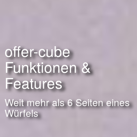
offer-cube
Funktionen &
Features
Weit mehr als 6 Seiten eines
Würfels