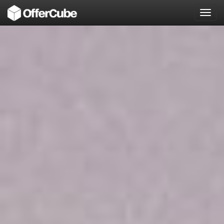
Toggl
navig