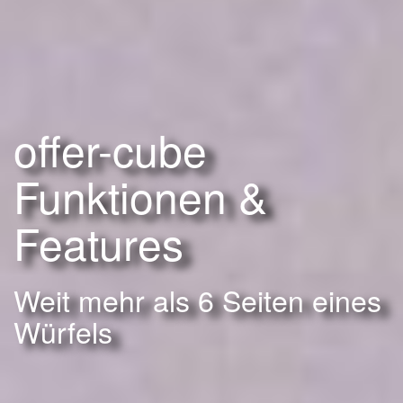
offer-cube
Funktionen &
Features
Weit mehr als 6 Seiten eines
Würfels