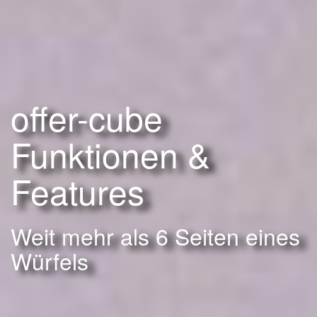
offer-cube
Funktionen &
Features
Weit mehr als 6 Seiten eines
Würfels