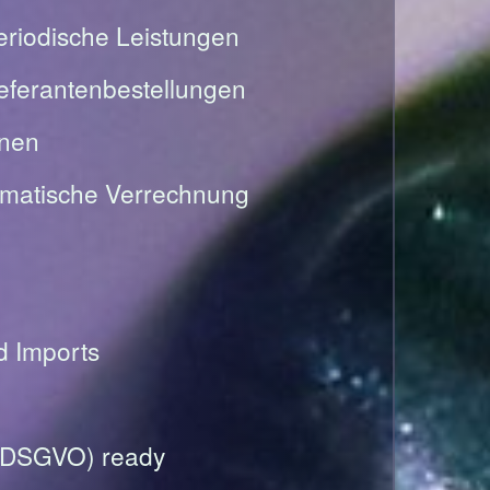
riodische Leistungen
Lieferantenbestellungen
onen
omatische Verrechnung
nd Imports
(DSGVO) ready