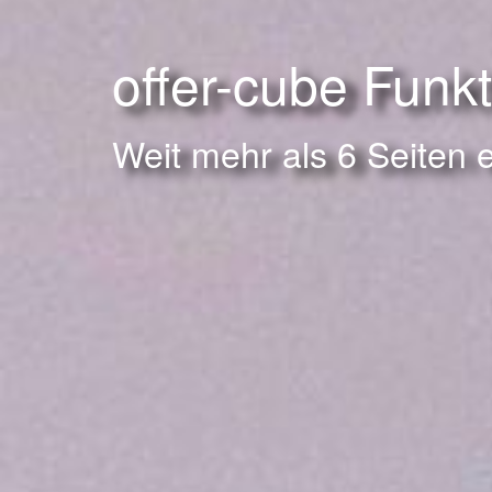
offer-cube Funk
Weit mehr als 6 Seiten 