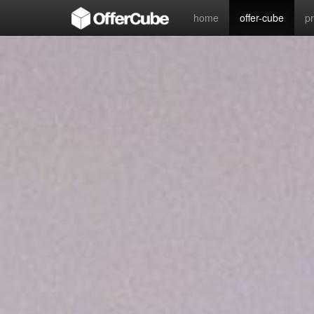
home
offer-cube
p