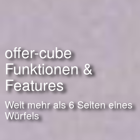
offer-cube
Funktionen &
Features
Weit mehr als 6 Seiten eines
Würfels